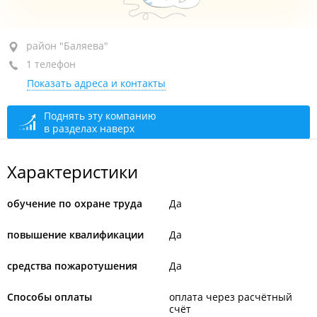
район "Баляева", ул. Адмирала Юмашева, 35
район "Баляева"
1 телефон
оф. 9
Показать адреса и контакты
+7 902 557-21-04
сегодня закрыто
Поднять эту компанию
в разделах наверх
Характеристики
обучение по охране труда
Да
повышение квалификации
Да
средства пожаротушения
Да
Способы оплаты
оплата через расчётный
счёт