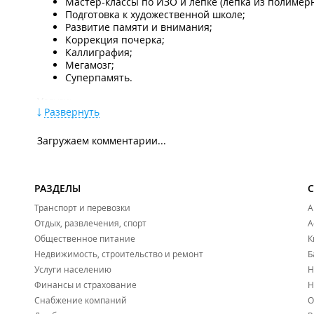
Мастер-классы по ИЗО и лепке (лепка из полимер
Подготовка к художественной школе;
Развитие памяти и внимания;
Коррекция почерка;
Каллиграфия;
Мегамозг;
Суперпамять.
Услуги:
Развернуть
Iq-ша (развивающие занятия для маленьких детей) 
Подготовка к школе для детей от 5 - 6 лет;
Загружаем комментарии...
Группа выходного дня (в г. Артём, ул. Партизанская,
Присмотр за детьми с 3 - 6 лет (г. Владивосток, пр-
Формат "Мама и малыш" от 2,5 лет (г. Владивосток,
Детские развивающие курсы.
РАЗДЕЛЫ
Транспорт и перевозки
А
Филиал находится в ТРЦ "
Конкорд
".
Отдых, развлечения, спорт
А
Общественное питание
К
Недвижимость, строительство и ремонт
Б
Услуги населению
Н
Финансы и страхование
Н
Снабжение компаний
О