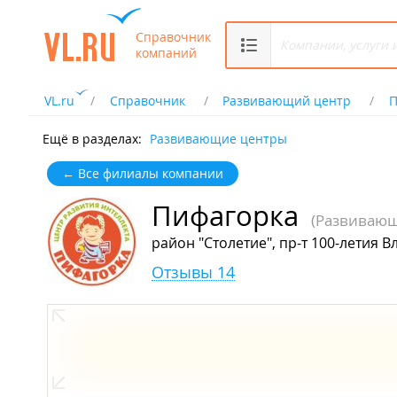
Справочник
компаний
VL.ru
Справочник
Развивающий центр
П
Ещё в разделах:
Развивающие центры
← Все филиалы компании
Пифагорка
(Развивающ
район "Столетие", пр-т 100-летия В
Отзывы 14