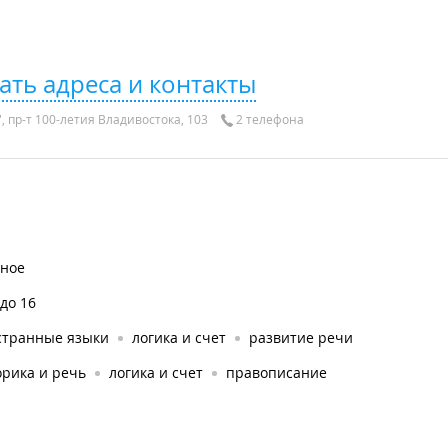
ать адреса и контакты
, пр-т 100-летия Владивостока, 103
2 телефона
тное
 до 16
странные языки
логика и счет
развитие речи
орика и речь
логика и счет
правописание