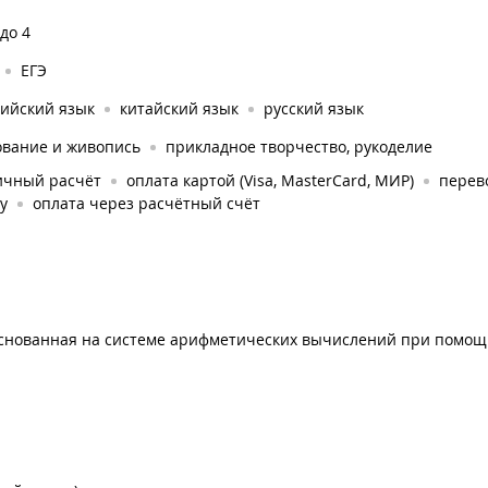
 до 4
ЕГЭ
лийский язык
китайский язык
русский язык
ование и живопись
прикладное творчество, рукоделие
ичный расчёт
оплата картой (Visa, MasterCard, МИР)
перев
у
оплата через расчётный счёт
основанная на системе арифметических вычислений при помощ