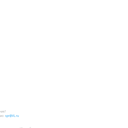
ния?
мо:
spr@VL.ru