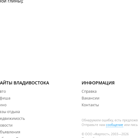
ной глины);
с 4 лет;
 2);
т 100-летия Владивостока, 103);
 пр-т 100-летия Владивостока, 103);
САЙТЫ ВЛАДИВОСТОКА
ИНФОРМАЦИЯ
вто
Справка
фиша
Вакансии
ино
Контакты
азы отдыха
едвижимость
Обнаружили ошибку, есть предложе
овости
Отправьте нам
сообщение
или пись
бъявления
© ООО «Фарпост», 2003—2026