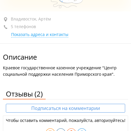
район "Центр", ул. Светланская, 51А
Владивосток, Артём
5 телефонов
+7 (423) 239-39-47
приемная
Показать адреса и контакты
открыто: 09:00–16:45, перерыв: 13:00–13:45
Описание
Краевое государственное казенное учреждение "Центр
социальной поддержки населения Приморского края".
Отзывы
(2)
Подписаться на комментарии
Чтобы оставить комментарий, пожалуйста, авторизуйтесь!