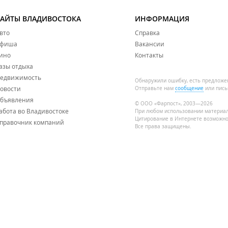
САЙТЫ ВЛАДИВОСТОКА
ИНФОРМАЦИЯ
вто
Справка
фиша
Вакансии
ино
Контакты
азы отдыха
едвижимость
Обнаружили ошибку, есть предложе
овости
Отправьте нам
сообщение
или пись
бъявления
© ООО «Фарпост», 2003—2026
абота во Владивостоке
При любом использовании материа
Цитирование в Интернете возможно
правочник компаний
Все права защищены.