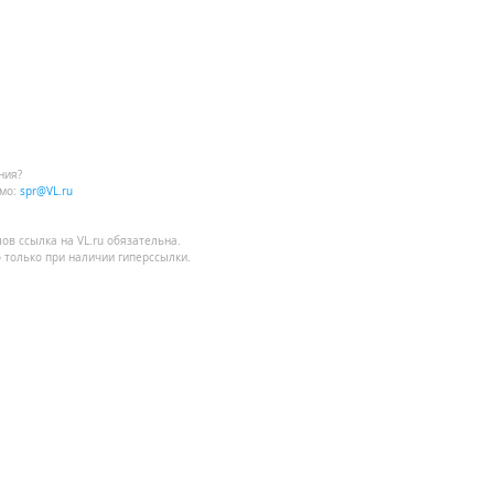
ния?
мо:
spr@VL.ru
лов
ссылка на VL.ru
обязательна.
 только при наличии гиперссылки.