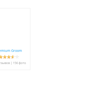
emium Groom
тзывов
|
156 фото