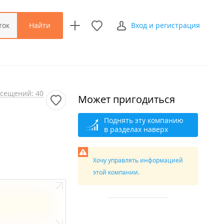
Найти
ток
Вход и регистрация
сещений: 40
Может пригодиться
Поднять эту компанию
в разделах наверх
Хочу управлять информацией
этой компании.