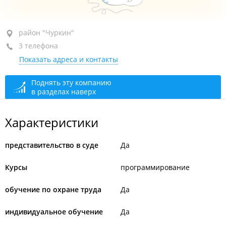
район "Чуркин", ул. Запорожская, 77
район "Чуркин"
3 телефона
БЦ "City Hall", оф. 335, 338
Показать адреса и контакты
+7 (423) 291-00-02
работа с физическими лицами
+7 (423) 291-33-32
работа с юридическими лицами
Поднять эту компанию
в разделах наверх
+7 (423) 291-33-35
директор
сегодня закрыто
Характеристики
представительство в суде
Да
Курсы
программирование
обучение по охране труда
Да
индивидуальное обучение
Да