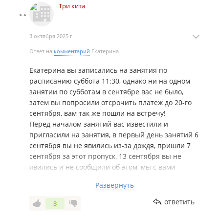
Три кита
3 октября 2025 г.
Ответ на
комментарий
Екатерина
Екатерина вы записались на занятия по
расписанию суббота 11:30, однако ни на одном
занятии по субботам в сентябре вас не было,
затем вы попросили отсрочить платеж до 20-го
сентября, вам так же пошли на встречу!
Перед началом занятий вас известили и
пригласили на занятия, в первый день занятий 6
сентября вы не явились из-за дождя, пришли 7
сентября за этот пропуск, 13 сентября вы не
явились и не сообщили об этом, мы с вами
связывались, вы приболели, записали вас на
Развернуть
отработку этого занятия на 28 сентября.
Однако когда вы опять не явились 20 и 27
ответить
3
сентября, не предупредили об отсутствии и не