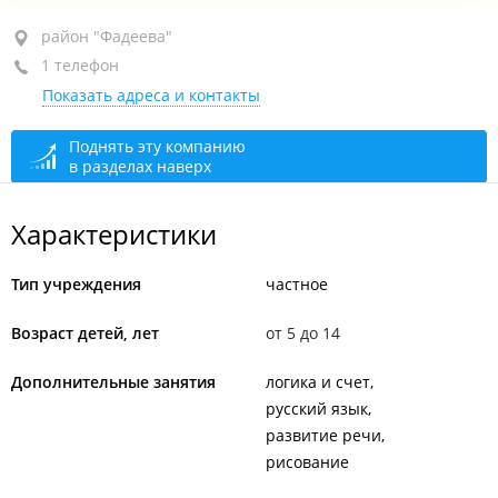
район "Фадеева", ул. Фадеева, 10А
район "Фадеева"
1 телефон
+7 952 084-14-84
Показать адреса и контакты
закрыто, откроется в 10:00
Поднять эту компанию
в разделах наверх
Характеристики
Тип учреждения
частное
Возраст детей, лет
от 5 до 14
Дополнительные занятия
логика и счет
русский язык
развитие речи
рисование