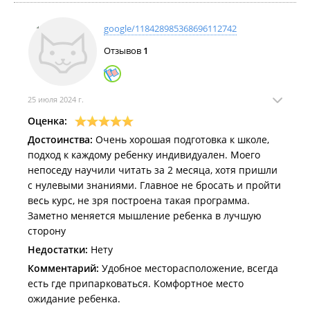
внесли вами же отсроченную оплату, вас
автоматически исключили из группы, вас не
google/118428985368696112742
выгнали а просто решили не беспокоить, так как
посчитали что для вас занятия не актуальны!
Отзывов
1
Вы ни разу не были на занятии в сентябре по
субботам, не оплатили занятия, а затем
неожиданно явились на отработку 28 сентября,
25 июля 2024 г.
если занятия не оплачены, то и отрабатывать их
Оценка:
не нужно!
Достоинства:
28 сентября действительно мест в группах уже
Очень хорошая подготовка к школе,
подход к каждому ребенку индивидуален. Моего
не было, много желающих попасть к нам, места
непоседу научили читать за 2 месяца, хотя пришли
быстро занимаются, поэтому не смогли
с нулевыми знаниями. Главное не бросать и пройти
предложить вам альтернативу!
весь курс, не зря построена такая программа.
В любом случае приносим свои извинения за
Заметно меняется мышление ребенка в лучшую
неудобства!
сторону
Мы уважаем наших клиентов, кто так же
уважительно относится к нашим правилам!
Недостатки:
Нету
Комментарий:
Удобное месторасположение, всегда
есть где припарковаться. Комфортное место
ожидание ребенка.