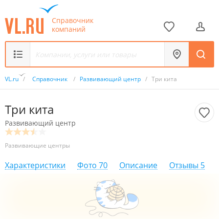
Справочник
компаний
VL.ru
/
Справочник
/
Развивающий центр
/
Три кита
Три кита
Развивающий центр
Развивающие центры
Характеристики
Фото
70
Описание
Отзывы
5