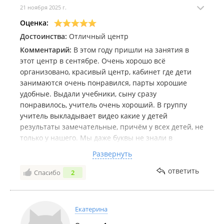
21 ноября 2025 г.
Оценка:
Достоинства:
Отличный центр
Комментарий:
В этом году пришли на занятия в
этот центр в сентябре. Очень хорошо всё
организовано, красивый центр, кабинет где дети
занимаются очень понравился, парты хорошие
удобные. Выдали учебники, сыну сразу
понравилось, учитель очень хороший. В группу
учитель выкладывает видео какие у детей
результаты замечательные, причём у всех детей, не
только у нашего. Мы даже буквы не знали в
сентябре а сейчас ноябрь сынок уже читает слова, я
Развернуть
очень довольна! Нам посоветовали этот центр и я
хочу посоветовать теперь, отличные занятия и
ответить
Спасибо
2
подход к детям!
Екатерина