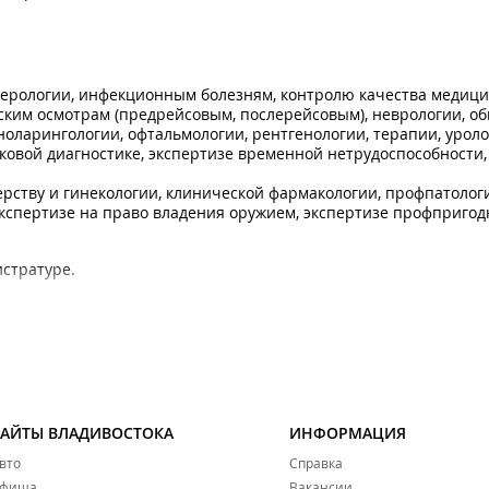
ерологии, инфекционным болезням, контролю качества медиц
ским осмотрам (предрейсовым, послерейсовым), неврологии, о
оларингологии, офтальмологии, рентгенологии, терапии, уроло
уковой диагностике, экспертизе временной нетрудоспособности,
ству и гинекологии, клинической фармакологии, профпатолог
экспертизе на право владения оружием, экспертизе профпригод
истратуре.
САЙТЫ ВЛАДИВОСТОКА
ИНФОРМАЦИЯ
линик и ещё не отладили звонки.
вто
Справка
фиша
Вакансии