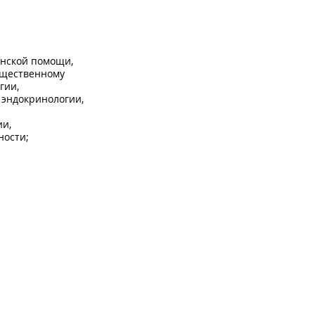
инской помощи,
бщественному
гии,
 эндокринологии,
ии,
ности;