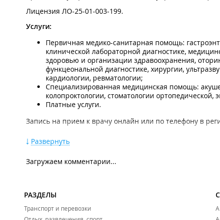
Лицензия ЛО-25-01-003-199.
Услуги:
Первичная медико-санитарная помощь: гастроэнт
клинической лабораторной диагностике, медицин
здоровью и организации здравоохранения, оторин
функцеональной диагностике, хирургии, ультразв
кардиологии, ревматологии;
Специализированная медицинская помощь: акушер
колопроктологии, стоматологии ортопедической, 
Платные услуги.
Запись на прием к врачу онлайн или по телефону в рег
Травмпункт №1
.
Развернуть
Новости:
Загружаем комментарии...
2026 год
Поликлиники Приморья не будут работать 8 и 9 марта.
2025 год
РАЗДЕЛЫ
В Приморье сменили телефон единого кол-центра полик
Транспорт и перевозки
А
Отдых, развлечения, спорт
А