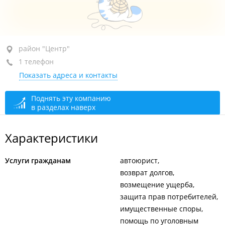
район "Центр", ул. Фонтанная, 53
район "Центр"
1 телефон
1-й этаж, оф. 104
Показать адреса и контакты
+7 (423) 240-44-23
закрыто, откроется в 09:00
Поднять эту компанию
в разделах наверх
Приём звонков
круглосуточно
Характеристики
Услуги гражданам
автоюрист
возврат долгов
возмещение ущерба
защита прав потребителей
имущественные споры
помощь по уголовным