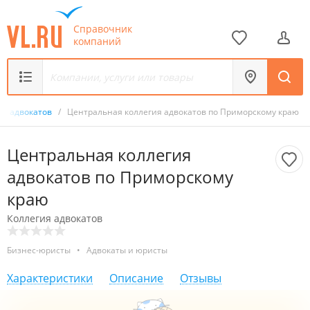
Справочник
компаний
ия адвокатов
/
Центральная коллегия адвокатов по Приморскому краю
Центральная коллегия
адвокатов по Приморскому
краю
Коллегия адвокатов
Бизнес-юристы
•
Адвокаты и юристы
Характеристики
Описание
Отзывы