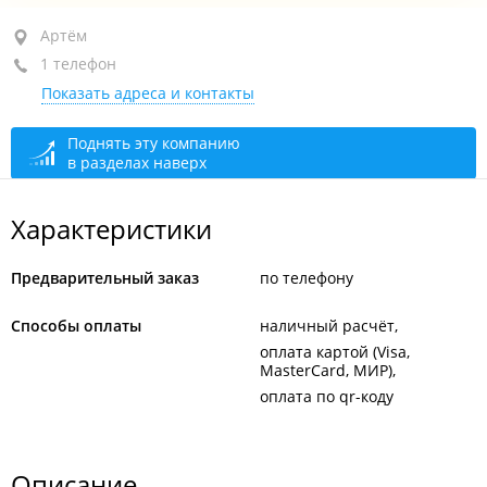
Артём, ул. Херсонская, 3
Артём
1 телефон
+7 (423-37) 6-18-11
Показать адреса и контакты
сегодня закрыто
Поднять эту компанию
в разделах наверх
Характеристики
Предварительный заказ
по телефону
Способы оплаты
наличный расчёт
оплата картой (Visa,
MasterCard, МИР)
оплата по qr-коду
Описание