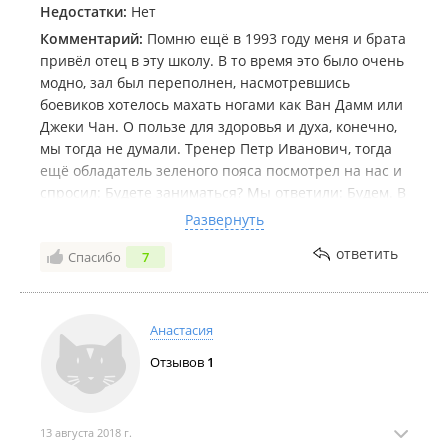
Недостатки:
Нет
Комментарий:
Помню ещё в 1993 году меня и брата
привёл отец в эту школу. В то время это было очень
модно, зал был переполнен, насмотревшись
боевиков хотелось махать ногами как Ван Дамм или
Джеки Чан. О пользе для здоровья и духа, конечно,
мы тогда не думали. Тренер Петр Иванович, тогда
ещё обладатель зеленого пояса посмотрел на нас и
спросил: Будете заниматься? Мы ответили: Будем. В
то время почти все ребята и девчонки с соседних
Развернуть
домов ходили на тренировку. На тренировках
ответить
Спасибо
7
сначала разминка, затем отработка ударов и
движений, ката, по пятницам кумитэ (бой) и в
завершении медитация. Помню как поначалу у
меня болели ноги от сидения в позе Зандзен или
Анастасия
лотоса. Но потом привыкаешь. За все время
Отзывов
1
занятий не было ни одной травмы, если кто то
заиграется в кумитэ, тренер останавливал бой и
наказывал отжиманиями от пола на кулаках. Очень
строго с этим было. Естественно перед боем
13 августа 2018 г.