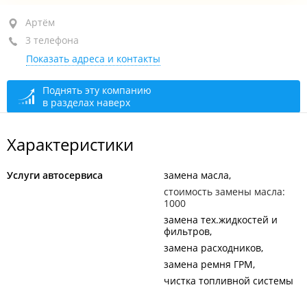
Артём, ул. Интернациональная, 65
Артём
3 телефона
закрыто, откроется в 09:00
Показать адреса и контакты
Поднять эту компанию
в разделах наверх
Характеристики
Услуги автосервиса
замена масла
стоимость замены масла:
1000
замена тех.жидкостей и
фильтров
замена расходников
замена ремня ГРМ
чистка топливной системы