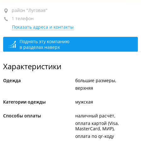
район "Луговая", ул. Луговая, 18
район "Луговая"
1 телефон
ТРК "Луговая", 1-й этаж, пав. 122
Показать адреса и контакты
+7 914 705-95-17
сегодня закрыто
Поднять эту компанию
в разделах наверх
Характеристики
Одежда
большие размеры
верхняя
Категории одежды
мужская
Способы оплаты
наличный расчёт
оплата картой (Visa,
MasterCard, МИР)
оплата по qr-коду