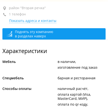
район "Вторая речка", ул. Русская, 53А
район "Вторая речка"
1 телефон
+7 964 430-24-04
Показать адреса и контакты
сегодня закрыто
Поднять эту компанию
в разделах наверх
Характеристики
Мебель
в наличии
изготовление под заказ
Спецмебель
барная и ресторанная
Способы оплаты
наличный расчёт
оплата картой (Visa,
MasterCard, МИР)
оплата по qr-коду