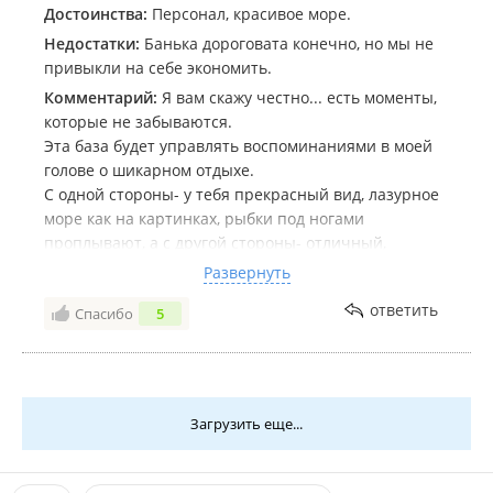
Достоинства:
Персонал, красивое море.
Недостатки:
Банька дороговата конечно, но мы не
привыкли на себе экономить.
Комментарий:
Я вам скажу честно... есть моменты,
которые не забываются.
Эта база будет управлять воспоминаниями в моей
голове о шикарном отдыхе.
С одной стороны- у тебя прекрасный вид, лазурное
море как на картинках, рыбки под ногами
проплывают, а с другой стороны- отличный,
вовлеченный персонал, который реально работает.
Развернуть
Видно как вся команда старается сделать это место
ответить
Спасибо
5
еще лучше и комфортнее. Если хочешь классно
отдохнуть, стоит выбирать места вроде этого. Я
благодарю вас за этот отдых и желаю вам
процветания.
Загрузить еще...