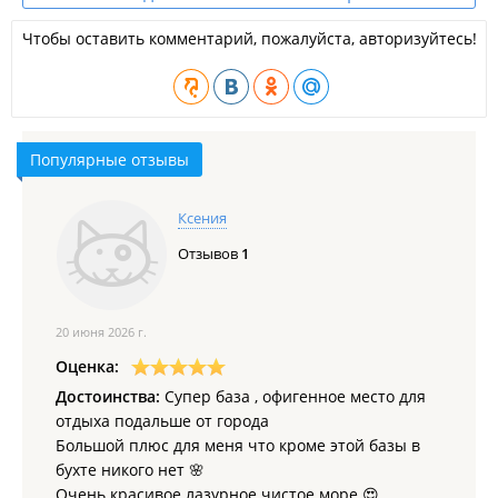
ООО "Чинтакэмп".
Чтобы оставить комментарий, пожалуйста, авторизуйтесь!
Лучшая база отдыха июня 2026 года по мнению
пользователей
VL.ru
.
База отдыха в
Едином реестре объектов классификации в
сфере туристской индустрии
.
Популярные отзывы
Ксения
Отзывов
1
20 июня 2026 г.
Оценка:
Достоинства:
Супер база , офигенное место для
отдыха подальше от города
Большой плюс для меня что кроме этой базы в
бухте никого нет 🌸
Очень красивое лазурное чистое море 😍