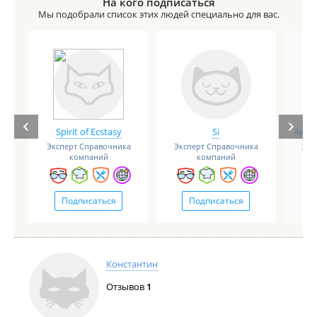
На кого подписаться
Мы подобрали список этих людей специально для вас.
Spirit of Ecstasy
Si
Анге
Эксперт Справочника
Эксперт Справочника
Экс
компаний
компаний
Подписаться
Подписаться
Константин
Отзывов
1