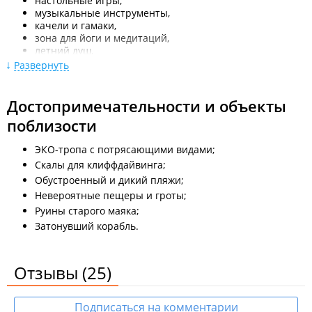
настольные игры,
музыкальные инструменты,
качели и гамаки,
зона для йоги и медитаций,
летний душ,
баня,
Развернуть
чан,
столики и мангалы,
родник и скважина с питьевой водой.
Достопримечательности и объекты
поблизости
Дополнительные предложения:
аренда SUP-досок,
ЭКО-тропа с потрясающими видами;
снаряжения для снорклинга, подводных гидроскутеров,
Скалы для клиффдайвинга;
морские экскурсии на катере,
Обустроенный и дикий пляжи;
клифф-дайвинг (прыжки в воду со скал).
Невероятные пещеры и гроты;
Питание организуется самостоятельно или в кафе. На
Руины старого маяка;
территории есть большая, светлая, продуманная кухонная и
Затонувший корабль.
обеденная зона, где есть: кухонный
инвентарь, посуда, газовые
плиты, холодильник, электричество 24/7, пресная вода.
Отзывы
(25)
На базе действует режим тишины с 22 до 9 утра. Громкую
музыку нельзя включать даже в течение дня.
Подписаться на комментарии