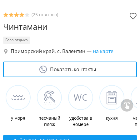
(25 отзывов)
Чинтамани
База отдыха
Приморский край, с. Валентин
—
на карте
Показать контакты
у моря
песчаный
удобства в
кухня
мес
пляж
номере
па
Поднять эту компанию