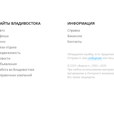
САЙТЫ ВЛАДИВОСТОКА
ИНФОРМАЦИЯ
вто
Справка
фиша
Вакансии
ино
Контакты
азы отдыха
едвижимость
Обнаружили ошибку, есть предложе
овости
Отправьте нам
сообщение
или пись
бъявления
© ООО «Фарпост», 2003—2026
абота во Владивостоке
При любом использовании материа
Цитирование в Интернете возможно
правочник компаний
Все права защищены.