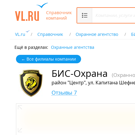
Справочник
компаний
VL.ru
Справочник
Охранное агентство
Б
Ещё в разделах:
Охранные агентства
← Все филиалы компании
БИС-Охрана
(Охранно
район "Центр", ул. Капитана Шефне
Отзывы 7