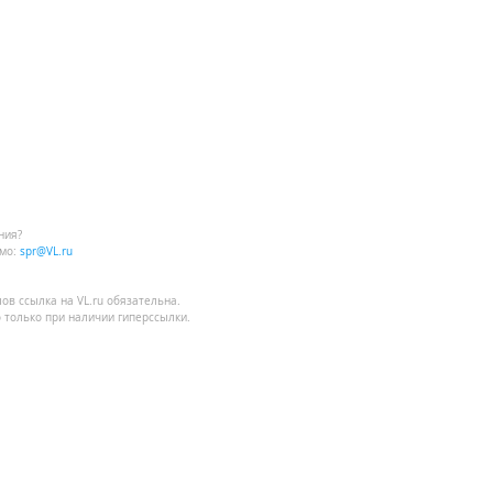
ния?
мо:
spr@VL.ru
лов
ссылка на VL.ru
обязательна.
 только при наличии гиперссылки.