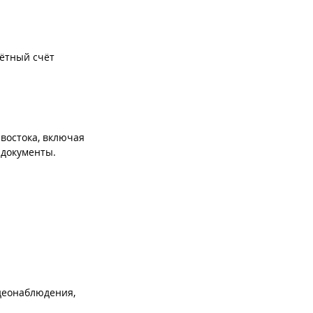
чётный счёт
востока, включая
 документы.
деонаблюдения,