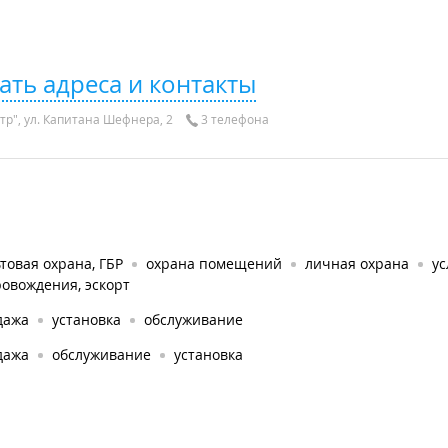
ать адреса и контакты
р", ул. Капитана Шефнера, 2
3 телефона
товая охрана, ГБР
охрана помещений
личная охрана
ус
овождения, эскорт
дажа
установка
обслуживание
дажа
обслуживание
установка