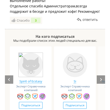
выполнение работы!
Отдельное спасибо Администраторам,всегда
поддержит в беседе и предложит кофе! Рекомендую!
ответить
Спасибо
3
На кого подписаться
Мы подобрали список этих людей специально для вас.
Spirit of Ecstasy
Si
Анге
Эксперт Справочника
Эксперт Справочника
Экс
компаний
компаний
Подписаться
Подписаться