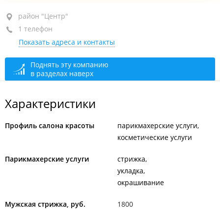
район "Центр", ул. Набережная, 5В
район "Центр"
1 телефон
1-й этаж
Показать адреса и контакты
+7 (423) 205-36-45
закрыто, откроется в 10:00
Поднять эту компанию
в разделах наверх
Характеристики
Профиль салона красоты
парикмахерские услуги
косметические услуги
Парикмахерские услуги
стрижка
укладка
окрашивание
Мужская стрижка, руб.
1800