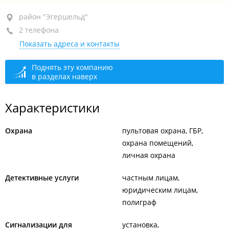
район "Эгершельд", ул. Крыгина, 94
район "Эгершельд"
2 телефона
оф. 4
Показать адреса и контакты
+7 (423) 207-84-84
+7 914 970-35-33
Поднять эту компанию
в разделах наверх
Дежурная часть
круглосуточно
Офис
закрыто, откроется в 09:00
Характеристики
Охрана
пультовая охрана, ГБР
охрана помещений
личная охрана
Детективные услуги
частным лицам
юридическим лицам
полиграф
Сигнализации для
установка