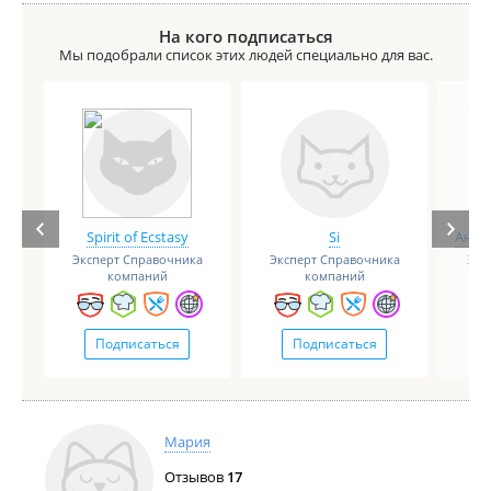
На кого подписаться
Мы подобрали список этих людей специально для вас.
Spirit of Ecstasy
Si
Анге
Эксперт Справочника
Эксперт Справочника
Экс
компаний
компаний
Подписаться
Подписаться
Мария
Отзывов
17