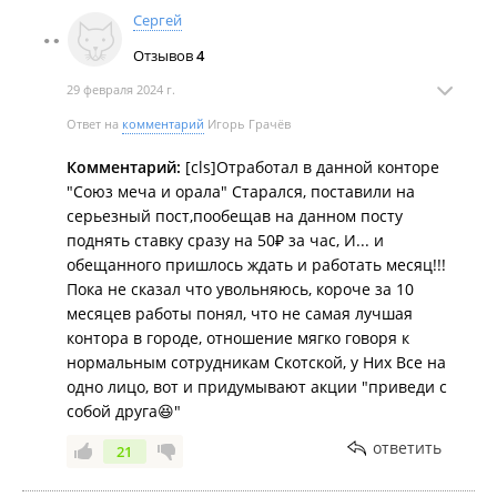
Сергей
Отзывов
4
29 февраля 2024 г.
Ответ на
комментарий
Игорь Грачёв
Комментарий:
[cls]Отработал в данной конторе
"Союз меча и орала" Старался, поставили на
серьезный пост,пообещав на данном посту
поднять ставку сразу на 50₽ за час, И... и
обещанного пришлось ждать и работать месяц!!!
Пока не сказал что увольняюсь, короче за 10
месяцев работы понял, что не самая лучшая
контора в городе, отношение мягко говоря к
нормальным сотрудникам Скотской, у Них Все на
одно лицо, вот и придумывают акции "приведи с
собой друга😆"
ответить
21