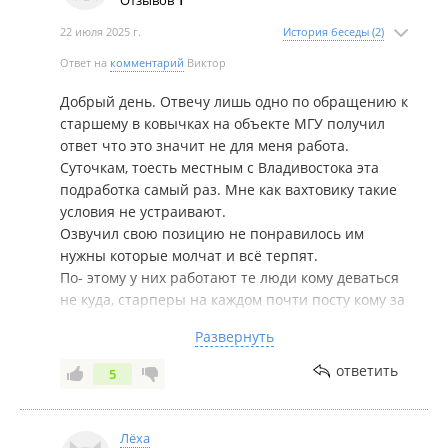
Отзывов
1
22 июля 2025 г.
История беседы (2)
Ответ на
комментарий
Виктор
Добрый день. Отвечу лишь одно по обращению к
старшему в ковычках на объекте МГУ получил
ответ что это значит не для меня работа.
Суточкам, тоесть местным с Владивостока эта
подработка самый раз. Мне как вахтовику такие
условия не устраивают.
Озвучил свою позицию не понравилось им
нужны которые молчат и всё терпят.
По- этому у них работают те люди кому деваться
не куда, старперы на каждом почти посту кому за
70 или около. Я высказал своё мнение то что
Развернуть
испытал и видил лично, кто захочет
устраиваться в данные чопы пусть читаю и
ответить
5
думаю сами...
Лёха