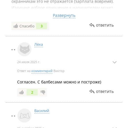
охранникам это не отражается (зарплата вовремя).
Излишне доброе отношение к нарушителям может
отражаться на добросовестных работниках -
Развернуть
приходится идти навстречу при срочных заменах
ответить
Спасибо
3
охранников - разгильдяев. Руководство Союза
отстаивает интересы охранников перед
несправедливыми заказчиками, охранник
Лёха
чувствует, что за ним целая компания, а в случае
опасной ситуации ГБР компании приезжает быстро
и действует решительно.
24 июля 2025 г.
Ответ на
комментарий
Виктор
Согласен. С балбесами можно и построже)
ответить
2
Василий