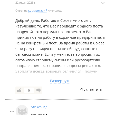
22 июля 2025 г.
Ответ на
комментарий
Александр
Добрый день. Работаю в Союзе много лет.
Разъясняю: то, что Вас переводят с одного поста
на другой - это нормально, потому, что Вас
принимают на работу в охранное предприятие, а
не на конкретный пост. За время работы в Союзе
я ни разу не видел посты не оборудованные в
бытовом плане. Если у меня есть вопросы, я их
озвучиваю старшему смены или руководителю
направления - как правило вопросы решаются.
Зарплата всегда вовремя, отличился - получи
премию, нужен аванс - пожалуйста, привел
Развернуть
объект в Союз - получи бонус, повышение
оплаты регулярно (хотелось бы больше, конечно).
ответить
0
Совет: есть вопросы задавайте их руководству не
стесняйтесь (как ещё руководитель узнает о
Вашей проблеме?). Я и на прием к директору
Александр
ходил - вопрос был решен положительно.