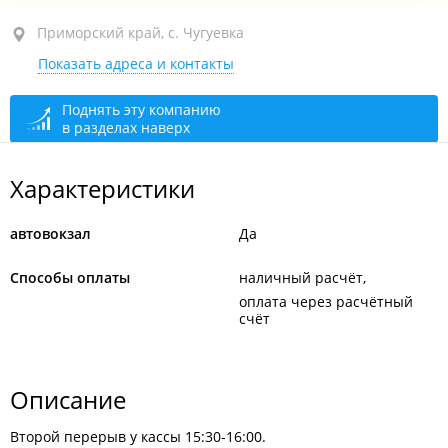
Приморский край, с. Чугуевка, ул. 50 лет Октября,
Приморский край, с. Чугуевка
202А
Показать адреса и контакты
открыто: 08:00–18:00
Поднять эту компанию
в разделах наверх
Характеристики
автовокзал
Да
Способы оплаты
наличный расчёт
оплата через расчётный
счёт
Описание
Второй перерыв у кассы 15:30-16:00.