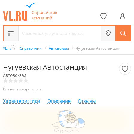
Справочник
компаний
VL.ru
/
Справочник
/
Автовокзал
/
Чугуевская Автостанция
Чугуевская Автостанция
Автовокзал
Вокзалы и аэропорты
Характеристики
Описание
Отзывы