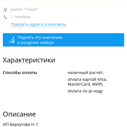
район "Тихая", ул. Сахалинская, 37
район "Тихая"
1 телефон
+7 (423) 225-65-32
Показать адреса и контакты
сегодня закрыто
Поднять эту компанию
в разделах наверх
Характеристики
Способы оплаты
наличный расчёт
оплата картой (Visa,
MasterCard, МИР)
оплата по qr-коду
Описание
ИП Беркутова Н. Г.