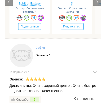
Spirit of Ecstasy
Si
Анге
Эксперт Справочника
Эксперт Справочника
Экс
компаний
компаний
Подписаться
Подписаться
София
Отзывов
1
14 марта 2020 г.
Оценка:
Достоинства:
Очень хороший центр . Очень быстро
не долго и главное качественно.
ответить
Спасибо
2