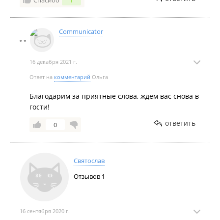
Спасибо
1
посмотреть, как работают за этим стеклом.
Спасибо за возвращение веры в сервис в этом
городе!
Communicator
Процветания!
16 декабря 2021 г.
Ответ на
комментарий
Ольга
Благодарим за приятные слова, ждем вас снова в
гости!
ответить
0
Святослав
Отзывов
1
16 сентября 2020 г.