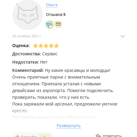
Ольга
Отзывов
5
26 октября 2021 г.
Оценка:
Достоинства:
Сервис
Недостатки:
Нет
Комментарий:
Ну какие красавцы и молодцы!
Очень приятные парни с внимательным
отношением. Приехала усталая с новыми
девайсами из аэропорта. Помогли подключить,
проверить, показали, что у них есть.
Пока заряжали мой арсенал, предложили уютное
кресло.
За стеклом видно целую лабораторию!
Вернусь за штопором и осушителем.
Развернуть
А если что-то сломается, принесу им, чтоб
ответить