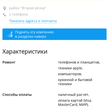
район "Вторая речка", ул. Русская, 2К
район "Вторая речка"
2 телефона
ТРЦ "Дружба", - 1-й этаж
Показать адреса и контакты
+7 966 291-70-70
+7 966 290-70-70
Поднять эту компанию
в разделах наверх
сегодня закрыто
Характеристики
Ремонт
телефонов и планшетов
техники apple
компьютеров
кухонной и бытовой
техники
Способы оплаты
наличный расчёт
оплата картой (Visa,
MasterCard, МИР)