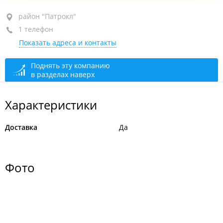
район "Патрокл", ул. Басаргина, 6А
район "Патрокл"
1 телефон
+7 925 624-15-16
Показать адреса и контакты
сегодня закрыто
Поднять эту компанию
в разделах наверх
Характеристики
Доставка
Да
Фото