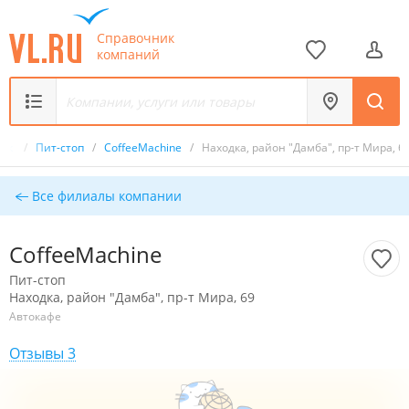
Справочник
компаний
ник
/
Пит-стоп
/
CoffeeMachine
/
Находка, район "Дамба", пр-т Мира, 6
Все филиалы компании
CoffeeMachine
Пит-стоп
Находка, район "Дамба", пр-т Мира, 69
Автокафе
Отзывы 3