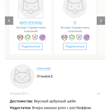
Spirit of Ecstasy
Si
Анге
Эксперт Справочника
Эксперт Справочника
Экс
компаний
компаний
Подписаться
Подписаться
Николай
Отзывов
2
10 июля 2017 г.
Достоинства:
Вкусный арбузный шейк
Недостатки:
Вчера заказал ролл с ростбиффом,