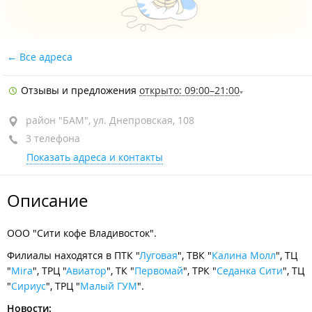
Все адреса
Отзывы и предложения
открыто: 09:00–21:00
район "БАМ", ул. Днепровская, 108
3 телефона
Показать адреса и контакты
Описание
ООО "Сити кофе Владивосток".
Филиалы находятся в ПТК "
Луговая
", ТВК "
Калина Молл
", ТЦ
"
Mira
", ТРЦ "
Авиатор
", ТК "
Первомай
", ТРК "
Седанка Сити
", ТЦ
"
Сириус
", ТРЦ "
Малый ГУМ
".
Новости: