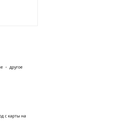
ие
другое
од с карты на