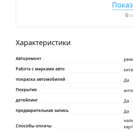
Показ
ра
Характеристики
Авторемонт
ремо
Работа с марками авто
кит
покраска автомобилей
Да
Покрытие
ант
детейлинг
Да
предварительная запись
Да
нал
Способы оплаты
карт