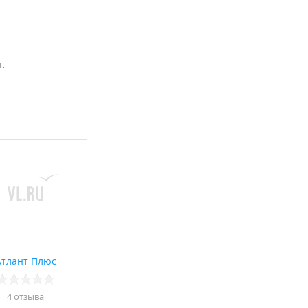
.
Атлант Плюс
4 отзывa