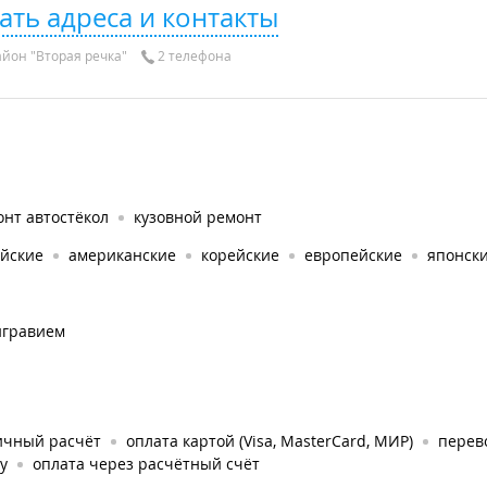
ать адреса и контакты
йон "Вторая речка"
2 телефона
нт автостёкол
кузовной ремонт
айские
американские
корейские
европейские
японск
игравием
ичный расчёт
оплата картой (Visa, MasterCard, МИР)
перев
у
оплата через расчётный счёт