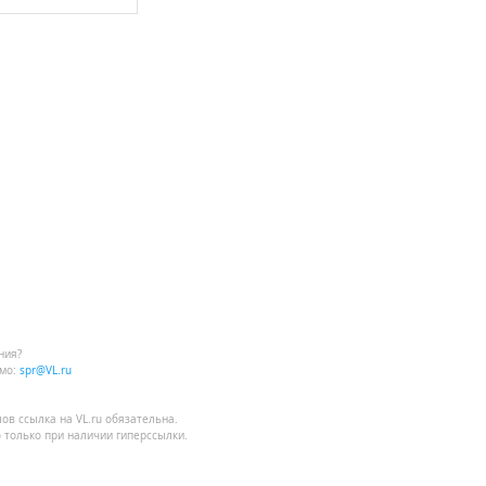
ния?
мо:
spr@VL.ru
лов
ссылка на VL.ru
обязательна.
 только при наличии гиперссылки.