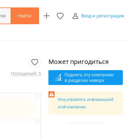
Найти
ток
Вход и регистрация
Может пригодиться
Посещений: 5
Поднять эту компанию
в разделах наверх
Хочу управлять информацией
этой компании.