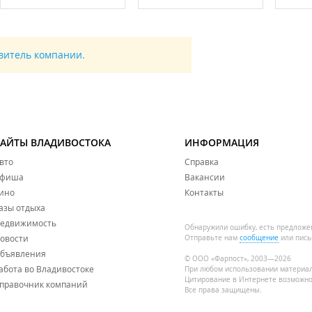
авитель компании.
САЙТЫ ВЛАДИВОСТОКА
ИНФОРМАЦИЯ
вто
Справка
фиша
Вакансии
ино
Контакты
азы отдыха
едвижимость
Обнаружили ошибку, есть предложе
овости
Отправьте нам
сообщение
или пись
бъявления
© ООО «Фарпост», 2003—2026
абота во Владивостоке
При любом использовании материа
Цитирование в Интернете возможно
правочник компаний
Все права защищены.