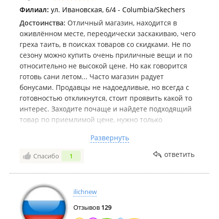
Филиал:
ул. Ивановская, 6/4 - Columbia/Skechers
Достоинства:
Отличный магазин, находится в
оживлённом месте, переодически заскакиваю, чего
греха таить, в поисках товаров со скидками. Не по
сезону можно купить очень приличные вещи и по
относительно не высокой цене. Но как говорится
готовь сани летом... Часто магазин радует
бонусами. Продавцы не надоедливые, но всегда с
готовностью откликнутся, стоит проявить какой то
интерес. Заходите почаще и найдете подходящий
товар по приемлимой цене, нужно только
подождать.
Развернуть
Недостатки:
Недостаток один, цена, но это вещи, не
на один сезон, два, три, а то и больше.
ответить
Спасибо
1
ilichnew
Отзывов
129