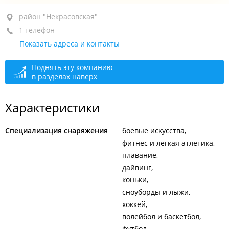
район "Некрасовская", ул. Некрасовская, 49А
район "Некрасовская"
1 телефон
ТДЦ "Море", 3-й этаж
Показать адреса и контакты
+7 (423) 222-20-22
закрыто, откроется в 10:00
Поднять эту компанию
в разделах наверх
Характеристики
Специализация снаряжения
боевые искусства
фитнес и легкая атлетика
плавание
дайвинг
коньки
сноуборды и лыжи
хоккей
волейбол и баскетбол
футбол