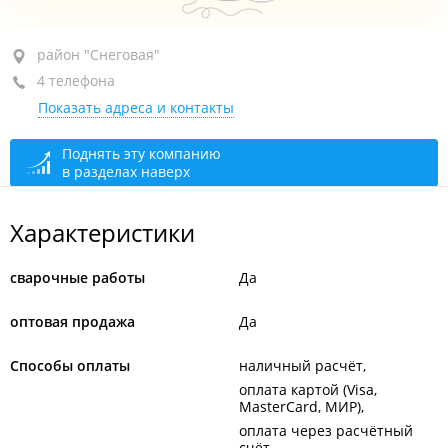
район "Снеговая", ул. Выселковая, 65
район "Снеговая"
4 телефона
+7 (423) 201-57-77
Показать адреса и контакты
+7 (423) 271-42-30
+7 914 791-42-30
Поднять эту компанию
в разделах наверх
+7 924 731-57-77
сегодня закрыто
Характеристики
сварочные работы
Да
оптовая продажа
Да
Способы оплаты
наличный расчёт
оплата картой (Visa,
MasterCard, МИР)
оплата через расчётный
счёт