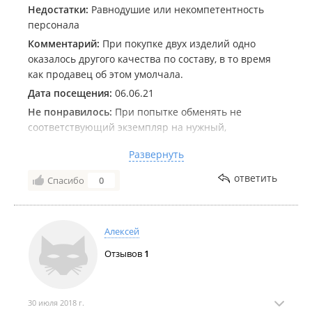
Недостатки:
Равнодушие или некомпетентность
персонала
Комментарий:
При покупке двух изделий одно
оказалось другого качества по составу, в то время
как продавец об этом умолчала.
Дата посещения:
06.06.21
Не понравилось:
При попытке обменять не
соответствующий экземпляр на нужный,
последовал отказ, на основании заявления, что
Развернуть
нижнее белье не меняется. При этом товар был
предоставлен в магазин в абсолютно новом виде, в
ответить
Спасибо
0
той же упаковке со всеми лейблами и чеком. Налицо
абсолютное пренебрежение по отношению к
покупателю, причем постоянному
Алексей
Отзывов
1
30 июля 2018 г.