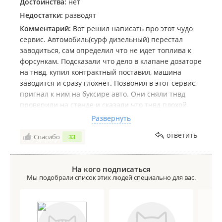
Достоинства:
нет
Недостатки:
разводят
Комментарий:
Вот решил написать про этот чудо
сервис. Автомобиль(сурф дизельный) перестал
заводиться, сам определил что не идет топлива к
форсункам. Подсказали что дело в клапане дозаторе
на тнвд, купил контрактный поставил, машина
заводится и сразу глохнет. Позвонил в этот сервис,
пригнал к ним на буксире авто. Они сняли тнвд
проверили на стенде и сказали что тнвд плохой,
надо менять и у них есть контрактный
Развернуть
проверенный за 25000. Я согласился. Поставили,
ответить
Спасибо
33
звонят что авто заводится и сразу глохнет, то что у
меня и было до них с моим тнвд. Хорошо рядом есть
электрики, отдал им, нашли причину, машина
На кого подписаться
заводится. Но с новым тнвд изменений в работе
Мы подобрали список этих людей специально для вас.
авто я не заметил, что и сказал им, что как было так
и осталось лучше не стало, хотя должно было, если
мой тнвд плохой, а их хороший. На что мне сказали
Вы пригнали нам машину на буксире, и мы не