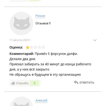
было , отправил фото с датчиком, потом сам нашёл
в коробке, они даже его не доставали . Итог
времени я убил 2 месяца, 22 тысячи и нервы .
Роман
Обходите за километр этот сервис .
Отзывов
1
11 августа 2023 г.
Оценка:
Комментарий:
Привёз 5 форсунок дэлфи.
Делали два дня.
Приехал забирать за 40 минут до конца рабочего
дня, а у них всё закрыто
Не обращусь в будущем в эту организацию
ответить
Спасибо
5
Алексей