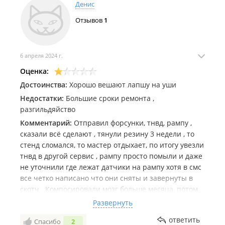
Денис
Отзывов
1
6 апреля 2024 г.
Оценка:
Достоинства:
Хорошо вешают лапшу на уши
Недостатки:
Большие сроки ремонта ,
разгильдяйство
Комментарий:
Отправил форсунки, тнвд, рампу ,
сказали всё сделают , тянули резину 3 недели , то
стенд сломался, то мастер отдыхает, по итогу увезли
тнвд в другой сервис , рампу просто помыли и даже
не уточнили где лежат датчики на рампу хотя в смс
все четко написано что они сняты и завернуты в
скотч . Компосировали мозг больше месяца, потом
прислали обреатно датчик как был свернут так и
Развернуть
остался , тнвд пришёл без муфты , они забыли её
ответить
Спасибо
2
положить , спрашиваю где датчик говорят что их не