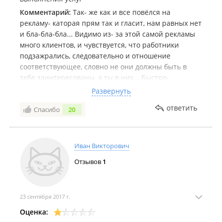
Комментарий:
Так- же как и все повёлся на
рекламу- каторая прям так и гласит, нам равных нет
и бла-бла-бла... Видимо из- за этой самой рекламы
много клиентов, и чувствуется, что работники
подзажрались, следовательно и отношение
соответствующее, словно не они должны быть в
тебе заинтересованы, а ты в них... Быстро-
качественно.... На счёт качественно, судить пока не
Развернуть
могу, пока проблем нет, но вот насчёт быстро это
ответить
Спасибо
20
конечно враньё, ТНВД НАСТРАИВАЛИ НЕДЕЛЮ! у
меня 1 вариант это объяснить- нехватка
специалистов, но тогда и дизонформировать не
надо. Так как сроки для меня были очень важны, а
Иван Викторович
тут такой подвох... Если ещё раз возникнет такая
Отзывов
1
проблема, уже буду обращаться в другую кантору
23 сентября 2017 г.
Оценка: