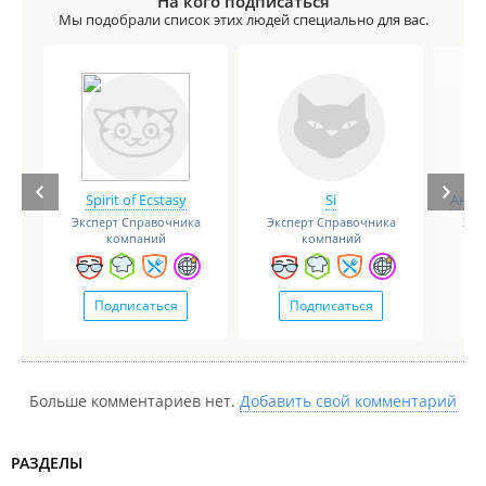
На кого подписаться
Мы подобрали список этих людей специально для вас.
Spirit of Ecstasy
Si
Анге
Эксперт Справочника
Эксперт Справочника
Экс
компаний
компаний
Подписаться
Подписаться
Больше комментариев нет.
Добавить свой комментарий
РАЗДЕЛЫ