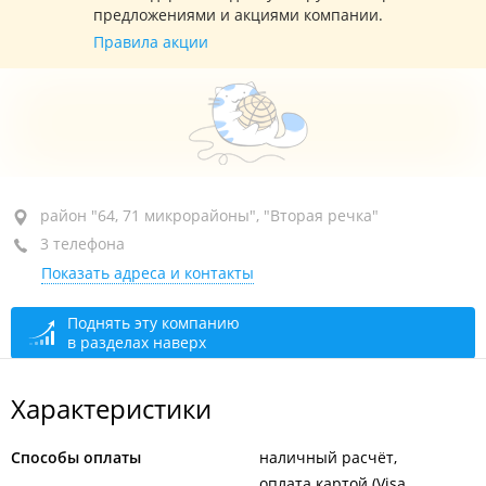
предложениями и акциями компании.
Правила акции
район "64, 71 микрорайоны", ул. Ладыгина, 7
район "64, 71 микрорайоны", "Вторая речка"
3 телефона
ТЦ "Квартал"
Показать адреса и контакты
+7 953 223-96-53
отдел розничных продаж
сегодня закрыто
Поднять эту компанию
в разделах наверх
Характеристики
Способы оплаты
наличный расчёт
оплата картой (Visa,