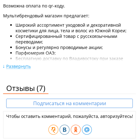
Возможна оплата по qr-коду.
Мультибрендовый магазин предлагает:
Широкий ассортимент уходовой и декоративной
косметики для лица, тела и волос из Южной Кореи;
Сертифицированный товар с русскоязычными
переводами;
Бонусы и регулярно проводимые акции;
Парфюмерия ОАЭ;
Бесплатную доставку по Владивостоку при заказе
свыше 3000 рублей, при заказе на меньшую сумму
Развернуть
- доставка 300 рублей.
Для постоянных покупателей действует программа
Отзывы
(7)
лояльности:
При разовой покупке от 2000 рублей выдаётся персональная
Подписаться на комментарии
скидочная карта, которая даёт право воспользоваться
скидкой 15% на все последующие покупки.
Чтобы оставить комментарий, пожалуйста, авторизуйтесь!
В день рождения, три дня до и после скидка по карте 20%.
Скидки не распространяются на товары по акции и со
скидкой.