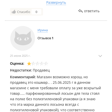
Развернуть
витрине. Я вынуждена была написать жалобу в
книге отзывов и оставила ненужный мне товар в
ответить
Спасибо
0
магазине. Надеюсь, что руководство на нее
отреагирует и будет лучше отбирать сотрудников
для работы с клиентами. А раньше, это был мой
Ирина
любимый магазин косметики
Отзывов
1
25 июня 2025 г.
Оценка:
Недостатки:
Продавец
Комментарий:
Магазин возможно хорош, но
продавец это кошмар.. . 25.06.2025 г в данном
магазине с меня требовали оплату за уже вскрытый
товар..… парфюмированный лосьон для тела стоял
на полке без полиэтиленовой упаковки (а я знаю
что эта марка данного лосьона всегда с
полиэтиленовой упаковкой), что соответственно