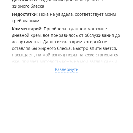
жирного блеска
Недостатки:
Пока не увидела, соответствует моим
требованиям
Комментарий:
Преобрела в данном магазине
дневной крем, все понравилось от обслуживания до
ассортимента. Давно искала крем который не
оставлял бы жирного блеска. Быстро впитывается,
насыщает , на мой взгляд поры на коже становятся
уже, придает матовость коже, на мой взгляд самый
идеальный вариант для жирной кожи. Пока все
Развернуть
нравится), надеюсь нашла свой идеал. ☺Крем в
индивидуальной упаковке, при вскрытии коробочки,
вас по приветствует симпатичная мордашечка)
баночка стеклянная с прозрачной пластмассовой
крышкой. Заказ сделала на сайте магазина, быстро
перезвонили, предложили сделать доставку,
отдельное спасибо) и спасибо за приятный
сюрприз)
Прилагаю фото крема.