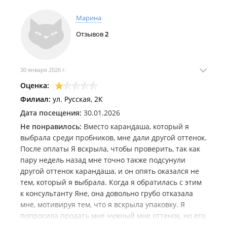
Филиалы находятся в ТЦ "
Квартал
", ТРЦ "
Дружба
".
Марина
Отзывов
2
30 января 2026 г.
Оценка:
Филиал:
ул. Русская, 2К
Дата посещения:
30.01.2026
Не понравилось:
Вместо карандаша, который я
выбрала среди пробников, мне дали другой оттенок.
После оплаты Я вскрыла, чтобы проверить, так как
пару недель назад мне точно также подсунули
другой оттенок карандаша, и он опять оказался не
тем, который я выбрала. Когда я обратилась с этим
к консультанту Яне, она довольно грубо отказала
мне, мотивируя тем, что я вскрыла упаковку. Я
попросила продать мне нужный мне оттенок, но его
не оказалось в наличии, хотя пробник стоял на