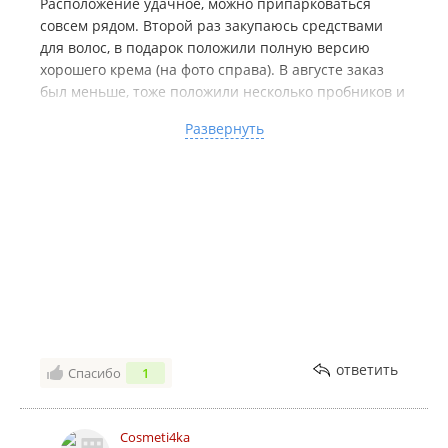
Расположение удачное, можно припарковаться
совсем рядом. Второй раз закупаюсь средствами
для волос, в подарок положили полную версию
хорошего крема (на фото справа). В августе заказ
был меньше, тоже положили несколько пробников и
тканевую маску в подарок. Скидки суммируются,
Развернуть
приятная девушка на кассе. Рада, что нашла такой
магазин, товары оригинальные, не подделки.
Процветания Вам!
ответить
Спасибо
1
Cosmeti4ka