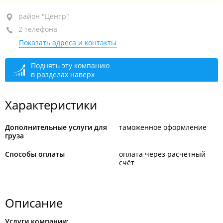
район "Центр", пер. Ланинский, 4
район "Центр"
2 телефона
оф. 2.6
Показать адреса и контакты
+7 914 671-52-67
+7 (423) 239-20-02
Поднять эту компанию
в разделах наверх
сегодня закрыто
Характеристики
Дополнительные услуги для
таможенное оформление
груза
Способы оплаты
оплата через расчётный
счёт
Описание
Услуги компании: