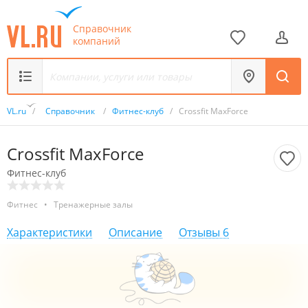
Справочник
компаний
VL.ru
/
Справочник
/
Фитнес-клуб
/
Crossfit MaxForce
Crossfit MaxForce
Фитнес-клуб
Фитнес
•
Тренажерные залы
Характеристики
Описание
Отзывы
6