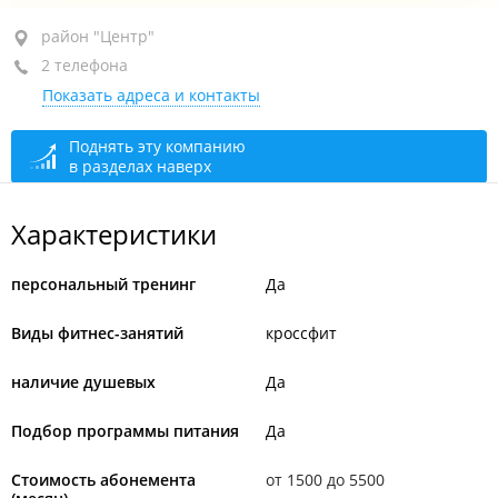
район "Центр", ул. Уборевича, 20А
район "Центр"
2 телефона
БЦ "Дом радио"
Показать адреса и контакты
+7 902 057-49-00
+7 908 976-88-49
Поднять эту компанию
в разделах наверх
закрыто, откроется в 07:00
Характеристики
персональный тренинг
Да
Виды фитнес-занятий
кроссфит
наличие душевых
Да
Подбор программы питания
Да
Стоимость абонемента
от 1500 до 5500