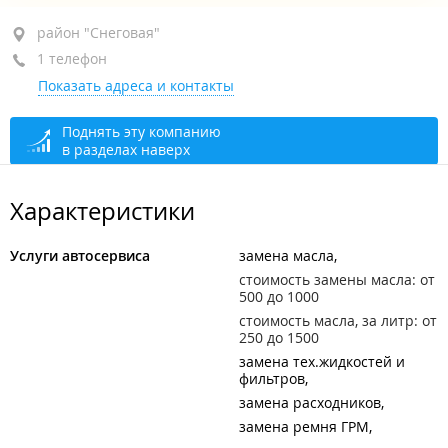
район "Снеговая", ул. Снеговая, 7В
район "Снеговая"
1 телефон
1-й этаж
Показать адреса и контакты
+7 914 718-56-10
открыто: 09:00–20:00
Поднять эту компанию
в разделах наверх
Характеристики
Услуги автосервиса
замена масла
стоимость замены масла: от
500 до 1000
стоимость масла, за литр: от
250 до 1500
замена тех.жидкостей и
фильтров
замена расходников
замена ремня ГРМ