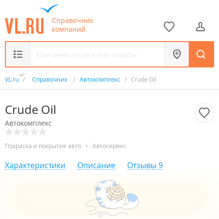
Справочник
компаний
VL.ru
/
Справочник
/
Автокомплекс
/
Crude Oil
Crude Oil
Автокомплекс
Покраска и покрытие авто
•
Автосервис
Характеристики
Описание
Отзывы
9