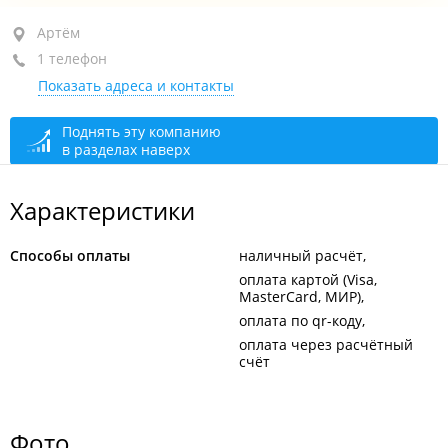
Артём, ул. Амурская, 32
Артём
1 телефон
+7 924 330-07-02
Показать адреса и контакты
открыто: 10:00–19:00
Поднять эту компанию
в разделах наверх
Характеристики
Способы оплаты
наличный расчёт
оплата картой (Visa,
MasterCard, МИР)
оплата по qr-коду
оплата через расчётный
счёт
Фото