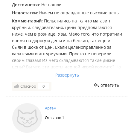
Достоинства:
Не нашли
Недостатки:
Ничем не оправданные высокие цены
Комментарий:
Польстились на то, что магазин
крупный, следовательно, цены предполагаются
ниже, чем в рознице. Увы. Мало того, что потратили
время на дорогу и деньги на бензин, так еще и
были в шоке от цен. Ехали целеноправленно за
калатеями и антуриумами. Просто не поверили
своим глазам! Из чего складываются такие дикие
цены? Вы что, эти цветы черной икрой кормите? На
что и на кого рассчитаны эти дикие цены? Ту же
Развернуть
продукцию можно купить у частников на Фарпосте,
ответить
Спасибо
0
в Леруа, Вайлд или Озоне. Зачем так ломить цены?
Сделайте доступными и народ валом поедет!
Артем
Отзывов
1