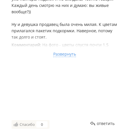
Каждый день смотрю на них и думаю: вы живые
вообще?))
Ну и девушка продавец была очень милая. К цветам
прилагался пакетик подкормки. Наверное, потому
так долго и стоят.
Комментарий:
На фото - цветы спустя почти 1.5
недели с покупки. Все головки держат ровно вверх.
Развернуть
Важно, что стояли не на солнце.
ответить
Спасибо
0