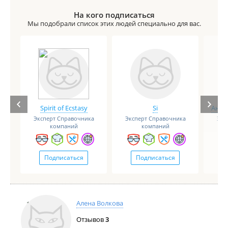
На кого подписаться
Мы подобрали список этих людей специально для вас.
Spirit of Ecstasy
Si
Анге
Эксперт Справочника
Эксперт Справочника
Экс
компаний
компаний
Подписаться
Подписаться
Алена Волкова
Отзывов
3