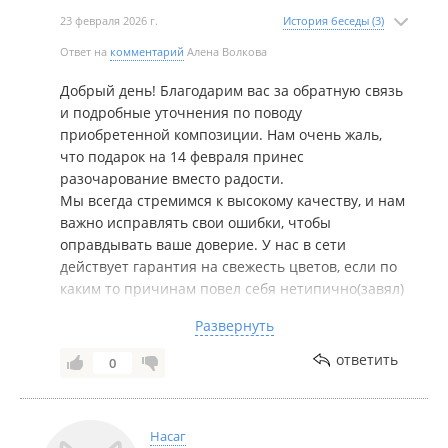
23 февраля 2026 г.
История беседы (3)
Ответ на
комментарий
Алена Волкова
Добрый день! Благодарим вас за обратную связь
и подробные уточнения по поводу
приобретенной композиции. Нам очень жаль,
что подарок на 14 февраля принес
разочарование вместо радости.
Мы всегда стремимся к высокому качеству, и нам
важно исправлять свои ошибки, чтобы
оправдывать ваше доверие. У нас в сети
действует гарантия на свежесть цветов, если по
каким то причинам повел себя нетипично(завял)
в течении 1-2 дней.
Развернуть
Пожалуйста, напишите нам в по номеру
+79143334530, чтобы предложить варианты
ответить
0
решения ситуации и исправить это досадное
недоразумение.
Насаг