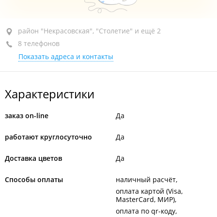
район "Некрасовская", ул. Некрасовская, 29
район "Некрасовская", "Столетие" и ещё 2
8 телефонов
+7 914 077-82-18
Показать адреса и контакты
круглосуточно
Характеристики
заказ on-line
Да
работают круглосуточно
Да
Доставка цветов
Да
Способы оплаты
наличный расчёт
оплата картой (Visa,
MasterCard, МИР)
оплата по qr-коду