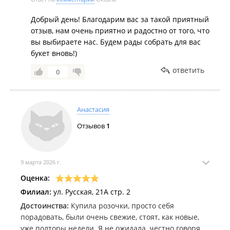
цветы — эти миниатюрные красные розочки станут
прекрасным выбором! 🌹✨
Добрый день! Благодарим вас за такой приятный
отзыв, нам очень приятно и радостно от того, что
вы выбираете нас. Будем рады собрать для вас
букет вновь!)
ответить
0
Анастасия
Отзывов
1
9 марта 2026 г.
Оценка:
Филиал:
ул. Русская, 21А стр. 2
Достоинства:
Купила розочки, просто себя
порадовать, были очень свежие, стоят, как новые,
уже полторы недели. Я не ожидала, честно говоря.