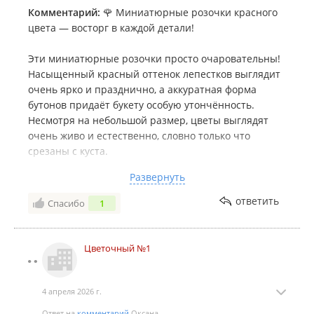
Комментарий:
🌹 Миниатюрные розочки красного
цвета — восторг в каждой детали!
Эти миниатюрные розочки просто очаровательны!
Насыщенный красный оттенок лепестков выглядит
очень ярко и празднично, а аккуратная форма
бутонов придаёт букету особую утончённость.
Несмотря на небольшой размер, цветы выглядят
очень живо и естественно, словно только что
срезаны с куста.
Развернуть
Миниатюрные розы отлично подходят для
небольших композиций, украшения интерьера или
ответить
Спасибо
1
в качестве милого подарка. Они долго сохраняют
свежесть, не требуют сложного ухода и радуют глаз
каждый день. Особенно приятно, что такие розочки
Цветочный №1
можно комбинировать с другими цветами или
использовать как самостоятельный акцент.
4 апреля 2026 г.
Если вы ищете компактные, но при этом эффектные
Ответ на
комментарий
Оксана