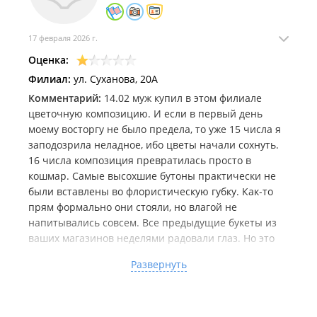
17 февраля 2026 г.
Оценка:
Филиал:
ул. Суханова, 20А
Комментарий:
14.02 муж купил в этом филиале
цветочную композицию. И если в первый день
моему восторгу не было предела, то уже 15 числа я
заподозрила неладное, ибо цветы начали сохнуть.
16 числа композиция превратилась просто в
кошмар. Самые высохшие бутоны практически не
были вставлены во флористическую губку. Как-то
прям формально они стояли, но влагой не
напитывались совсем. Все предыдущие букеты из
ваших магазинов неделями радовали глаз. Но это
просто ужас. Прилагаю фото, смотрите сами. Первое
Развернуть
фото сделано 14.02. Последующие вчера. Сказать,
что я расстроена будет очень мягко. На последнем
фото так же цветы из вашей сети, которые стоят уже
2 недели.