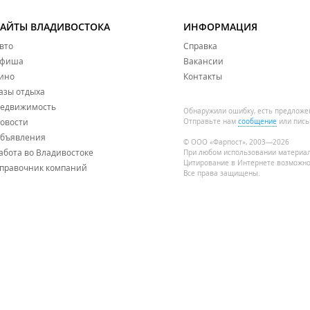
САЙТЫ ВЛАДИВОСТОКА
ИНФОРМАЦИЯ
вто
Справка
фиша
Вакансии
ино
Контакты
азы отдыха
едвижимость
Обнаружили ошибку, есть предложе
овости
Отправьте нам
сообщение
или пись
бъявления
© ООО «Фарпост», 2003—2026
абота во Владивостоке
При любом использовании материа
Цитирование в Интернете возможно
правочник компаний
Все права защищены.