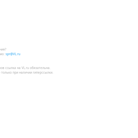
ния?
мо:
spr@VL.ru
лов
ссылка на VL.ru
обязательна.
 только при наличии гиперссылки.