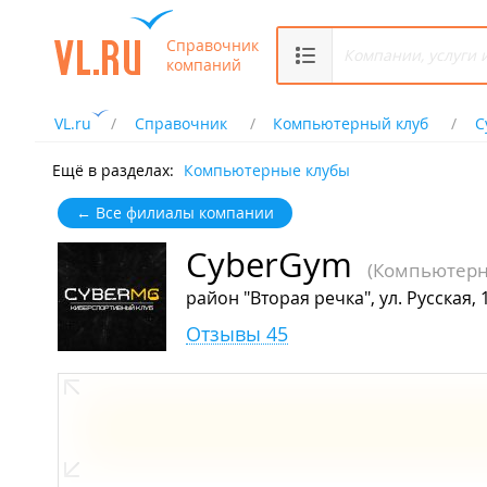
Справочник
компаний
VL.ru
Справочник
Компьютерный клуб
C
Ещё в разделах:
Компьютерные клубы
← Все филиалы компании
CyberGym
(Компьютерн
район "Вторая речка", ул. Русская, 
Отзывы 45