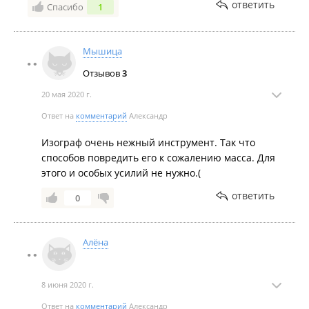
был заправлен чернилами, поэтому проверить его
ответить
Спасибо
1
работоспособность и качество не представлялось
возможным. В салоне отсутствуют чеки на все
товары. Все ценники написаны карандашом на
Мышица
обратной, не видной покупателю, стороне упаковки
Отзывов
3
товара. Написали жалобу в Роспотребнадзор, ждем
результатов.
20 мая 2020 г.
Ответ на
комментарий
Александр
Изограф очень нежный инструмент. Так что
способов повредить его к сожалению масса. Для
этого и особых усилий не нужно.(
ответить
0
Алёна
8 июня 2020 г.
Ответ на
комментарий
Александр