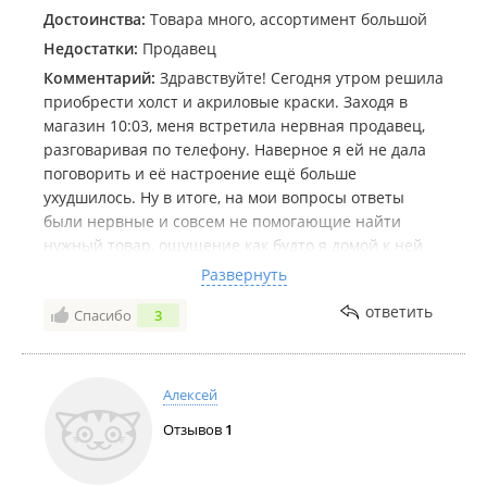
Достоинства:
Товара много, ассортимент большой
Недостатки:
Продавец
Комментарий:
Здравствуйте! Сегодня утром решила
приобрести холст и акриловые краски. Заходя в
магазин 10:03, меня встретила нервная продавец,
разговаривая по телефону. Наверное я ей не дала
поговорить и её настроение ещё больше
ухудшилось. Ну в итоге, на мои вопросы ответы
были нервные и совсем не помогающие найти
нужный товар, ощущение как будто я домой к ней
пришла в такую рань и спрашиваю тупые вопросы!
Развернуть
😊 И мало того, она ещё стояла надо мной как
ответить
Спасибо
3
надзиратель, не спуская с меня взгляда. В итоге,
желание у меня пропало там что-то приобретать, я
вышла сказав « Подумаю над размером холста и
приду. Спасибо, до свидания!» Туда конечно в
Алексей
ближайшее время я точно не приду. Куплю в другом
Отзывов
1
магазине что нужно, без проблем.
Я примерно полтора года назад заходила в этот