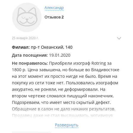
Александр
Отзывов
2
25 января 2020 г.
Филиал:
пр-т Океанский, 140
Дата посещения:
19.01.2020
Не понравилось:
Приобрели изограф Rotring за
1800 р. Цена завышена, но больше во Владивостоке
на этот момент их просто нигде не было. Время на
покупку из сети тоже нет. Пользовались изографом
аккуратно, не роняли, не деформировали. На
втором чертеже сломался пишущий наконечник.
Подозреваем, что имеет место скрытый дефект.
Обращение в салон не дало никаких результатов.
Продавец даже не стал выслушивать, мотивируя
тем, что был продан товар надлежащего вида и "вы
Развернуть
сами его сломали". Во время покупки изограф не