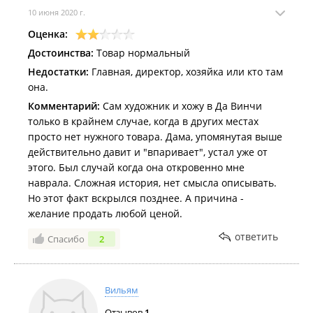
магазин, были очень приятные и милые две
10 июня 2020 г.
молодые девушки. Помогли найти нужный товар и
Оценка:
обслужили как положено.
Достоинства:
Товар нормальный
Ну сегодня прям нонсанс какой-то был. Как я поняла
Недостатки:
Главная, директор, хозяйка или кто там
это сама директор или жена директора. Потому что,
она.
такое поведение, может быть только из-за того, что
знает "Мне ничего за это не будет"
Комментарий:
Сам художник и хожу в Да Винчи
только в крайнем случае, когда в других местах
Дата посещения:
25.03.2021
просто нет нужного товара. Дама, упомянутая выше
Не понравилось:
Продавец
действительно давит и "впаривает", устал уже от
этого. Был случай когда она откровенно мне
наврала. Сложная история, нет смысла описывать.
Но этот факт вскрылся позднее. А причина -
желание продать любой ценой.
ответить
Спасибо
2
Вильям
Отзывов
1