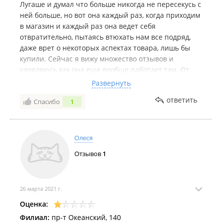
Лугаше и думал что больше никогда не пересекусь с
ней больше, но вот она каждый раз, когда приходим
в магазин и каждый раз она ведет себя
отвратительно, пытаясь втюхать нам все подряд,
даже врет о некоторых аспектах товара, лишь бы
купили. Сейчас я вижу множество отзывов и
удивляюсь как она еще вообще работает там. От
нее пропадает всякое желание приходить туда,
Развернуть
проще до *** дойти, там приятные девушки,
ответить
Спасибо
1
которые знают что продают и не пытаются втюхать
Олеся
Отзывов
1
26 марта 2021 г.
Оценка:
Филиал:
пр-т Океанский, 140