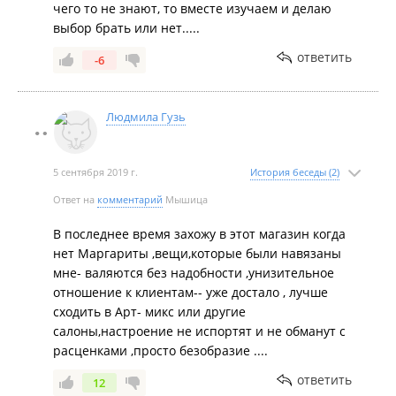
чего то не знают, то вместе изучаем и делаю
выбор брать или нет.....
ответить
-6
Людмила Гузь
5 сентября 2019 г.
История беседы (2)
Ответ на
комментарий
Мышица
В последнее время захожу в этот магазин когда
нет Маргариты ,вещи,которые были навязаны
мне- валяются без надобности ,унизительное
отношение к клиентам-- уже достало , лучше
сходить в Арт- микс или другие
салоны,настроение не испортят и не обманут с
расценками ,просто безобразие ....
ответить
12