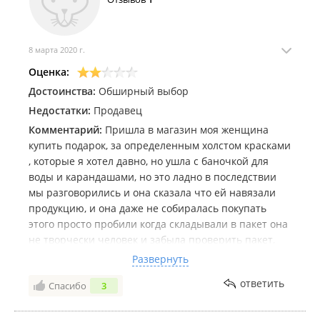
8 марта 2020 г.
Оценка:
Достоинства:
Обширный выбор
Недостатки:
Продавец
Комментарий:
Пришла в магазин моя женщина
купить подарок, за определенным холстом красками
, которые я хотел давно, но ушла с баночкой для
воды и карандашами, но это ладно в последствии
мы разговорились и она сказала что ей навязали
продукцию, и она даже не собиралась покупать
этого просто пробили когда складывали в пакет она
не творчески человек и забыла проверить пакет,
прийдя домой она уже заметила, что продавец в
Развернуть
возрасте просто тупо пробил, это хамство, вот моя
ответить
Спасибо
3
история кек