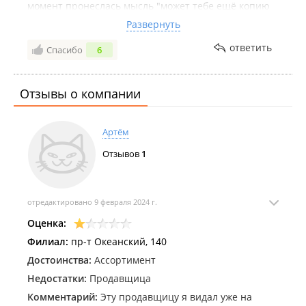
момент пронеслась мысль "может тебе ещё копию
паспорта показать?" в конечном итоге я просто
Развернуть
сбежала из этого магазина. Будьте пожалуйста
ответить
Спасибо
6
внимательнее при наборе продавцов. Потому что
такие всех покупателей распугают. А так магазин
очень хороший
Отзывы о компании
Артём
Отзывов
1
отредактировано 9 февраля 2024 г.
Оценка:
Филиал:
пр-т Океанский, 140
Достоинства:
Ассортимент
Недостатки:
Продавщица
Комментарий:
Эту продавщицу я видал уже на