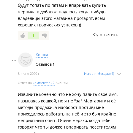
будут топать по пятам и впаривать купить
чернила в добавок, надеюсь, когда нибудь
владельцы этого магазина прогарят, всем
хороших творческих успехов ))
ответить
1
Кошка
Отзывов
1
8 июня 2020 г.
История беседы (4)
Ответ на
комментарий
Вильям
Извините конечно что не хочу палить своё имя,
называясь кошкой, но я не "за" Маргариту и её
методы продажи, а наоборот против) мне
приходилось работать на неё и это был крайне
неприятный опыт. Очень мерзко, когда тебе
говорят что ты должен впаривать посетителям