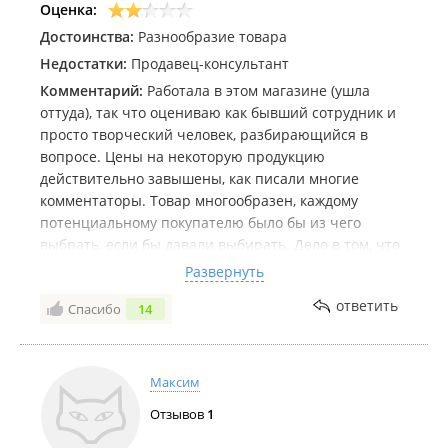
Оценка:
Достоинства:
Разнообразие товара
Недостатки:
Продавец-консультант
Комментарий:
Работала в этом магазине (ушла
оттуда), так что оцениваю как бывший сотрудник и
просто творческий человек, разбирающийся в
вопросе. Цены на некоторую продукцию
действительно завышены, как писали многие
комментаторы. Товар многообразен, каждому
потенциальному покупателю было бы из чего
выбрать, если бы давали выбирать. Дело в том, что
главный продавец, а именно Маргарита,
Развернуть
совершенно не дает посетителям возможности
ответить
Спасибо
14
спокойно изучать товар самостоятельно. Не раз
видела пренебрежительное и откровенно хамское
отношение к покупателям с её стороны. Будьте
осторожны. В случае её агрессивной
Максим
"консультации" не стесняйтесь, скажите, что хотите
Отзывов
1
сами выбрать то, что вам нужно, а за консультацией
обратитесь, когда сами захотите. Если вы