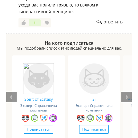
ухода вас полили грязью, то вэлком к
гиперактивной женщине.
ответить
1
На кого подписаться
Мы подобрали список этих людей специально для вас.
Spirit of Ecstasy
Si
Анге
Эксперт Справочника
Эксперт Справочника
Экс
компаний
компаний
Подписаться
Подписаться