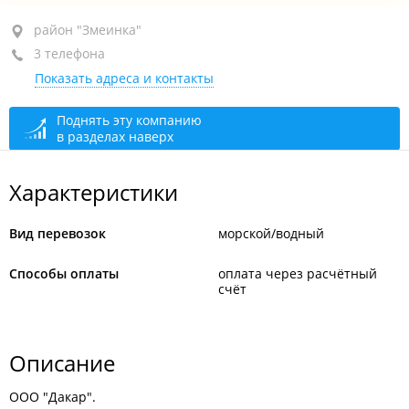
район "Змеинка", ул. Калинина, 244
район "Змеинка"
3 телефона
+7 914 792-11-22
Показать адреса и контакты
+7 914 320-49-59
+7 (423) 272-11-22
Поднять эту компанию
в разделах наверх
круглосуточно
Характеристики
Вид перевозок
морской/водный
Способы оплаты
оплата через расчётный
счёт
Описание
ООО "Дакар".