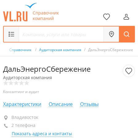
Справочник
компаний
u
/
Справочник
/
Аудиторская компания
/
ДальЭнергоСбережение
ДальЭнергоСбережение
Аудиторская компания
Консалтинг и аудит
Характеристики
Описание
Отзывы
Владивосток
Владивосток
2 телефона
+7 (423) 270-00-20
Показать адреса и контакты
+7 914 790-00-20