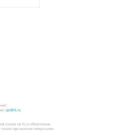
ния?
мо:
spr@VL.ru
лов
ссылка на VL.ru
обязательна.
 только при наличии гиперссылки.