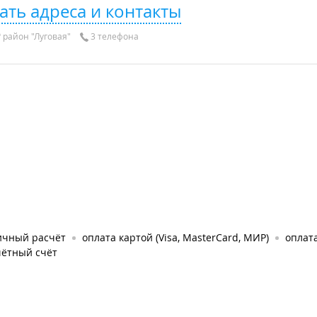
ать адреса и контакты
район "Луговая"
3 телефона
ичный расчёт
оплата картой (Visa, MasterCard, МИР)
оплат
чётный счёт