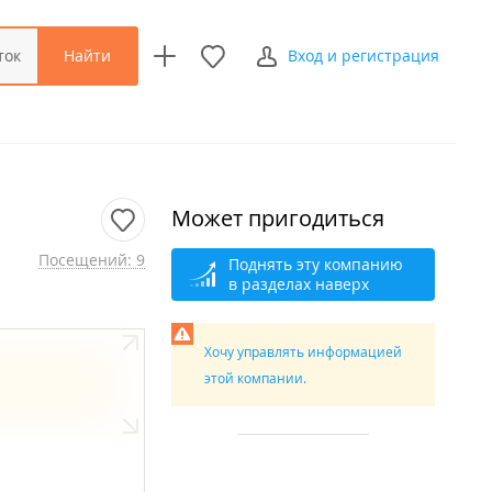
Найти
ток
Вход и регистрация
Может пригодиться
Посещений: 9
Поднять эту компанию
в разделах наверх
Хочу управлять информацией
этой компании.