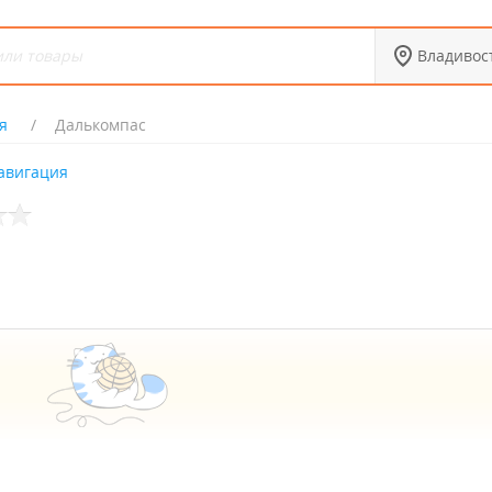
Владивос
я
Далькомпас
авигация