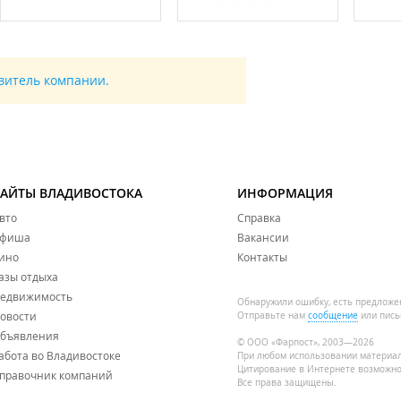
авитель компании.
САЙТЫ ВЛАДИВОСТОКА
ИНФОРМАЦИЯ
вто
Справка
фиша
Вакансии
ино
Контакты
азы отдыха
едвижимость
Обнаружили ошибку, есть предложе
овости
Отправьте нам
сообщение
или пись
бъявления
© ООО «Фарпост», 2003—2026
абота во Владивостоке
При любом использовании материа
Цитирование в Интернете возможно
правочник компаний
Все права защищены.