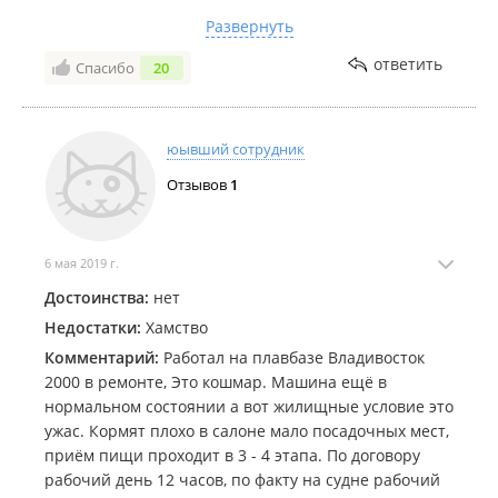
персонаж это капитан Б*** А.А., любимое занятие
Развернуть
капитана лазить по мусорным бакам и доставать
всякий хлам который по его мнению ценен и
ответить
Спасибо
20
необходим для судна. Экипаж набирают в основном
за деньги через кадровые агенства и берут всякий
сброд: ***, в лучшем случаи студентов. Держитесь
юывший сотрудник
подальше от ДМП.
Отзывов
1
6 мая 2019 г.
Достоинства:
нет
Недостатки:
Хамство
Комментарий:
Работал на плавбазе Владивосток
2000 в ремонте, Это кошмар. Машина ещё в
нормальном состоянии а вот жилищные условие это
ужас. Кормят плохо в салоне мало посадочных мест,
приём пищи проходит в 3 - 4 этапа. По договору
рабочий день 12 часов, по факту на судне рабочий