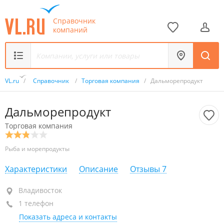
Справочник
компаний
VL.ru
/
Справочник
/
Торговая компания
/
Дальморепродукт
Дальморепродукт
Торговая компания
Рыба и морепродукты
Характеристики
Описание
Отзывы
7
Владивосток
Владивосток
1 телефон
+7 (423) 221-51-21
Показать адреса и контакты
закрыто, откроется в 08:00