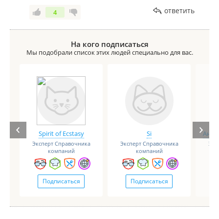
ответить
4
На кого подписаться
Мы подобрали список этих людей специально для вас.
Spirit of Ecstasy
Si
Анге
Эксперт Справочника
Эксперт Справочника
Экс
компаний
компаний
Подписаться
Подписаться