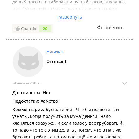
день 9 часов а в табелях пишу по 8 часов, выходных
нет. Судно стоит в часе езды от Даляня в заводе.
Ближайшая деревня в 20 минутах езды на такси.
Развернуть
Ремонт китайцы делают плохо всё приходится
ответить
Спасибо
20
делать заново самим. С февраля стали задерживать
зарплату и выдают часть юаними а часть в
долларах. Постоянно списывают кого за пьянку кого
за драки. Половина экипажа сброд с деревень
Наталья
алкаши.
Отзывов
1
24 января 2019 г.
Достоинства:
Нет
Недостатки:
Хамство
Комментарий:
Бухгалтерия . Что бы позвонить и
узнать , когда получить за мужа деньги , надо
кланяться сразу же , и если голос у вас грубоватый ,
то надо что то с этим делать , потому что в наглую
бросают трубки , а потом вас ещё же и заставляют