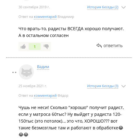
30 сентября 2019 г.
История беседы (2)
Ответ на
комментарий
Владимир
Что врать-то, радисты ВСЕГДА хорошо получают.
А в остальном согласен
ответить
1
Вадим
25 ноября 2021 г.
История беседы (3)
Ответ на
комментарий
Фёдор
Чушь не неси! Сколько "хорошо" получит радист,
если у матроса 60тыс? Ну выйдет у радиста 120-
150тыс (это потолок).., это что, ХОРОШО??? вот
такие безмозглые там и работают в обработке😂
😂😂