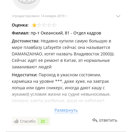
отредактировано 14 января 2019 г.
Оценка:
Филиал:
пр-т Океанский, 81 - Отдел кадров
Достоинства:
Недавно купили самую большую в
мире плавбазу Lafayette сейчас она называется
DAMANZAIHAO, хотят назвать Владивосток 2000))).
Сейчас идёт её ремонт в Китае, зп нормальные
заманивают людей
Недостатки:
Пароход в ужасном состоянии,
кармёшка на уровне ***, даже хуже, на завтрак
лопша или один сникерс, иногда дают кашу с
жуками)) условия жизни на судне невыносимые,
холодно, каюты разбитые, души не работают,
гальюны или орлиные гнёзда забиты напроч, всё
Развернуть
гнилые, рефка только с виду вроде всё хорошо, но
под изоляцией сантиметровый слой ржавчины
ответить
Спасибо
22
постоянный запах аммиака повсюду, ещё можно