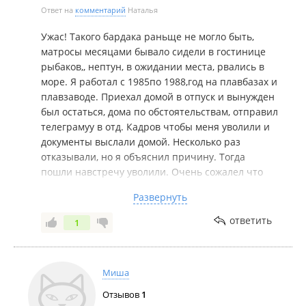
Ответ на
комментарий
Наталья
Ужас! Такого бардака раньще не могло быть,
матросы месяцами бывало сидели в гостинице
рыбаков,, нептун, в ожидании места, рвались в
море. Я работал с 1985по 1988,год на плавбазах и
плавзаводе. Приехал домой в отпуск и вынужден
был остаться, дома по обстоятельствам, отправил
телеграмуу в отд. Кадров чтобы меня уволили и
документы выслали домой. Несколько раз
отказывали, но я объяснил причину. Тогда
пошли навстречу уволили. Очень сожалел что
хотя бы до развала ссср не доработал.
Развернуть
Отнощения между командой были отличные,
народ был со всего ссср. Получали неплохо,
ответить
1
летом больше, зимой немного по меньше.
Конечно были в команде и сексоты и козлы, но
основная масса класные ребята и девушки. Всех
Миша
помню.
Отзывов
1