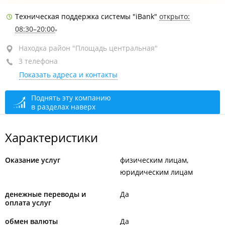
Находка, район "Площадь центральная", ул.
Техническая поддержка системы "iBank"
открыто:
Портовая, 20А
08:30–20:00
Для физ. лиц
закрыто, откроется через 13 мин.
Находка район "Площадь центральная"
Для юр. лиц
закрыто, откроется через 13 мин.
3 телефона
Показать адреса и контакты
Поднять эту компанию
в разделах наверх
Характеристики
Оказание услуг
физическим лицам
юридическим лицам
денежные переводы и
Да
оплата услуг
обмен валюты
Да