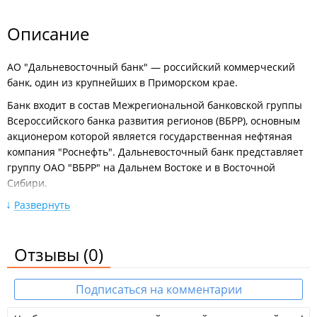
Описание
АО "Дальневосточный банк" — российский коммерческий
банк, один из крупнейших в Приморском крае.
Банк входит в состав Межрегиональной банковской группы
Всероссийского банка развития регионов (ВБРР), основным
акционером которой является государственная нефтяная
компания "Роснефть". Дальневосточный банк представляет
группу ОАО "ВБРР" на Дальнем Востоке и в Восточной
Сибири.
Развернуть
Банк занимает ведущие позиции практически во всех
сегментах банковского бизнеса на Дальнем Востоке России,
активно расширяя географию своего присутствия
Отзывы
(0)
в Сибирском регионе. Для удобства обслуживания всех
категорий клиентов в Дальневосточном банке действует
разветвленная сеть из 45 подразделений региональной
Подписаться на комментарии
сети, расположенных в 24 городах 9 субъектов Российской
Федерации Дальневосточного и Сибирского федеральных