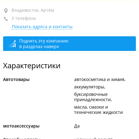
район "Баляева", ул. Руднева, 14А
Владивосток, Артём
3 телефона
+7 (423) 244-04-33
Показать адреса и контакты
+7 914 792-31-64
магазин
сегодня закрыто
Поднять эту компанию
в разделах наверх
Характеристики
Автотовары
автокосметика и химия
аккумуляторы
буксировочные
принадлежности
масла, смазки и
технические жидкости
мотоаксессуары
Да