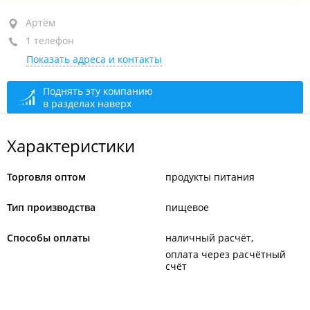
Артём, ул. Махалина, 14А
Артём
1 телефон
+7 984 208-03-00
Показать адреса и контакты
сегодня закрыто
Поднять эту компанию
в разделах наверх
Характеристики
Торговля оптом
продукты питания
Тип производства
пищевое
Способы оплаты
наличный расчёт
оплата через расчётный
счёт