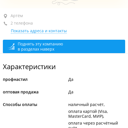
Артём, ул. Гагарина, 6
Артём
2 телефона
+7 (423) 268-88-15
Показать адреса и контакты
+7 924 269-44-14
закрыто, откроется в 10:00
Поднять эту компанию
в разделах наверх
Характеристики
профнастил
Да
оптовая продажа
Да
Способы оплаты
наличный расчёт
оплата картой (Visa,
MasterCard, МИР)
оплата через расчётный
счёт