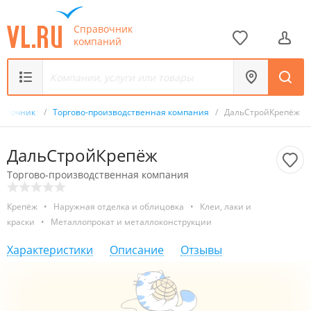
Справочник
компаний
равочник
/
Торгово-производственная компания
/
ДальСтройКрепёж
ДальСтройКрепёж
Торгово-производственная компания
Крепёж
•
Наружная отделка и облицовка
•
Клеи, лаки и
краски
•
Металлопрокат и металлоконструкции
Характеристики
Описание
Отзывы