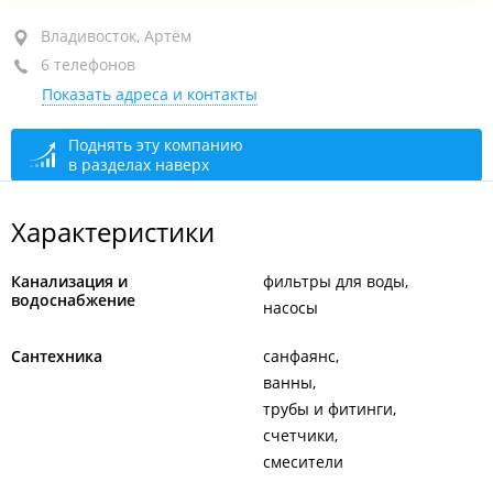
район "Первая речка", пр-т Океанский, 135
Владивосток, Артём
(Головной офис)
6 телефонов
Показать адреса и контакты
+7 (423) 243-48-96
+7 (423) 243-48-94
Поднять эту компанию
в разделах наверх
+7 (423) 243-48-93
+7 (423) 245-44-63
снабжение
Характеристики
+7 (423) 243-48-95
сегодня закрыто
Канализация и
фильтры для воды
водоснабжение
насосы
Сантехника
санфаянс
ванны
трубы и фитинги
счетчики
смесители