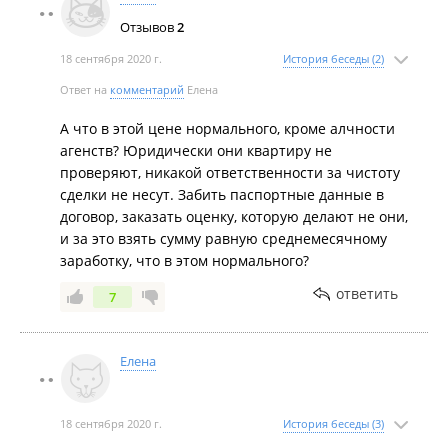
недвижимости, так и об условиях его
Отзывов
2
приобретения.
18 сентября 2020 г.
История беседы (2)
От воли человека, читающего это объявление,
зависит соглашаться с этими условиями или нет.
Ответ на
комментарий
Елена
Все возникающие вопросы, касающиеся
А что в этой цене нормального, кроме алчности
существа предполагаемой сделки
агенств? Юридически они квартиру не
заинтересованные люди стремятся прояснить
проверяют, никакой ответственности за чистоту
для себя при встрече со стороной контрагента.
сделки не несут. Забить паспортные данные в
Делать же какие-либо выводы, а равно
договор, заказать оценку, которую делают не они,
размещать их в публичном доступе по меньшей
и за это взять сумму равную среднемесячному
мере не корректно.
заработку, что в этом нормального?
ответить
7
Елена
18 сентября 2020 г.
История беседы (3)