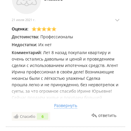
21 июля 2021 г.
Оценка:
Достоинства:
Профессионалы
Недостатки:
Их нет
Комментарий:
Лет 8 назад покупали квартиру и
очень остались давольны и ценой и проведением
сделки с использованием ипотечных средств. Агент
Ирина профессионал в своём деле! Возникающие
нюансы были с лёгкостью улажены! Сделка
прошла легко и не принужденно, без нервотрепок и
суеты, за что огромное спасибо Ирине Юрьевне!
Сейчас продаём жилье и покупаем большей
площади. Не сомневаюсь, что на этот раз все
Развернуть
пройдёт на ура!
ответить
Спасибо
6