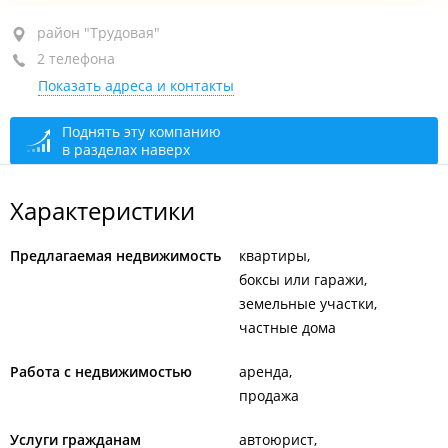
район "Трудовая", ул. Вилкова, 15
район "Трудовая"
2 телефона
оф. 1
Показать адреса и контакты
+7 (423) 256-40-67
+7 (423) 269-55-22
Поднять эту компанию
в разделах наверх
сегодня закрыто
Характеристики
Предлагаемая недвижимость
квартиры
боксы или гаражи
земельные участки
частные дома
Работа с недвижимостью
аренда
продажа
Услуги гражданам
автоюрист