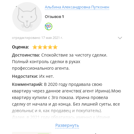
Альбина Александровна Путконен
Отзывов
1
отредактировано 17 мая 2021 г.
Оценка:
Достоинства:
Спокойствие за чистоту сделки.
Полный контроль сделки в руках
профессионального агента.
Недостатки:
Их нет.
Комментарий:
В 2020 году продавала свою
квартиру через данное агенство( агент Ирина).Мою
квартиру купили с 3го показа. Ирина провела
сделку от начала и до конца. Без лишней суеты, все
довольны( и я, как продавец и покупатель).
Далее, в 2021 году обратилась именно к Ирине.
Купили с ее помошью квартиру большей площади
Развернуть
чем та что продали и поближе к центру города.