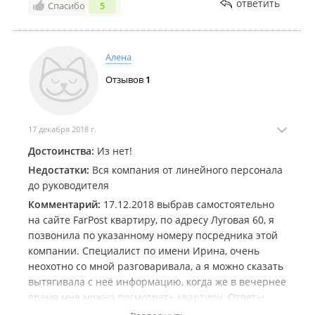
ответить
Спасибо
5
Я очень рекомендую данное агенство, если вы
хотите купить квартиру и жить в ней спокойно и
счастливо.Ирина очень спокойная, рассудительная
и воспитанный специалист. С ней сделка пройдет
Алена
спокойно и с позитивом. Кстати оплата услуг агента
Отзывов
1
адекватная( не сравнить с ***).....
17 декабря 2018 г.
Достоинства:
Из нет!
Недостатки:
Вся компания от линейного персонала
до руководителя
Комментарий:
17.12.2018 выбрав самостоятельно
на сайте FarPost квартиру, по адресу Луговая 60, я
позвонила по указанному номеру посредника этой
компании. Специалист по имени Ирина, очень
неохотно со мной разговаривала, а я можно сказать
вытягивала с неё информацию, когда же в вечернее
время мне можно посмотреть квартиру. Ответы
были: ну я не знаю... сегодня не могу... можно