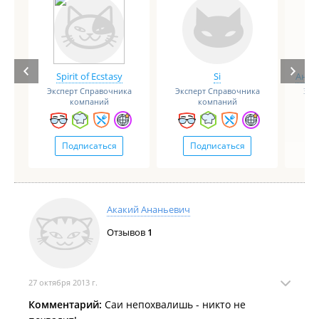
Spirit of Ecstasy
Si
Анге
Эксперт Справочника
Эксперт Справочника
Экс
компаний
компаний
Подписаться
Подписаться
Акакий Ананьевич
Отзывов
1
27 октября 2013 г.
Комментарий:
Саи непохвалишь - никто не