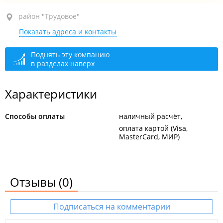
район "Трудовое", ул. Курчатова, 23А
район "Трудовое"
Показать адреса и контакты
1-й этаж
открыто: 07:00–20:00
Поднять эту компанию
в разделах наверх
Характеристики
Способы оплаты
наличный расчёт
оплата картой (Visa,
MasterCard, МИР)
Отзывы
(0)
Подписаться на комментарии