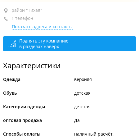
район "Тихая", ул. Добровольского, 20
район "Тихая"
1 телефон
оф. 3
Показать адреса и контакты
+7 914 713-56-75
сегодня закрыто
Поднять эту компанию
в разделах наверх
Характеристики
Одежда
верхняя
Обувь
детская
Категории одежды
детская
оптовая продажа
Да
Способы оплаты
наличный расчёт