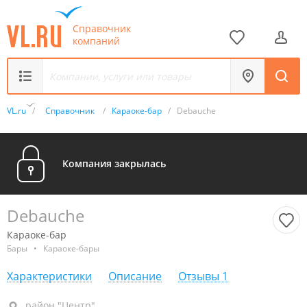
Справочник
компаний
VL.ru
/
Справочник
/
Караоке-бар
/
Debauche
Компания закрылась
Debauche
Караоке-бар
Бары
•
Караоке-бары
Характеристики
Описание
Отзывы
1
район "Центр", ул. Семеновская, 1А
район "Центр"