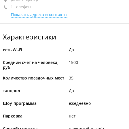
1 телефон
вход со стороны "Миллионки"
Показать адреса и контакты
+7 951 003-10-10
Характеристики
есть Wi-Fi
Да
Средний счёт на человека,
1500
руб.
Количество посадочных мест
35
танцпол
Да
Шоу-программа
ежедневно
Парковка
нет
Способы оплаты
наличный расчёт